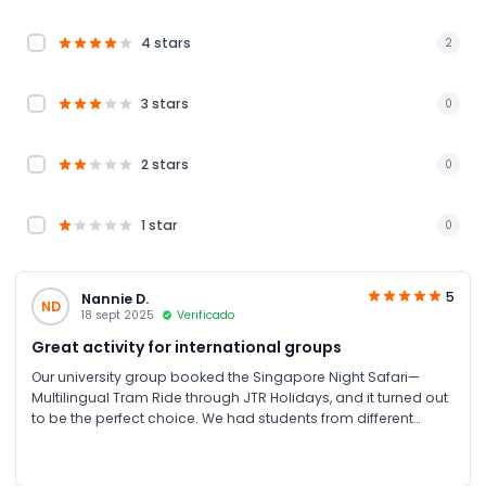
4 stars
2
3 stars
0
2 stars
0
1 star
0
5
Nannie D.
ND
18 sept 2025
Verificado
Great activity for international groups
Our university group booked the Singapore Night Safari—
Multilingual Tram Ride through JTR Holidays, and it turned out
to be the perfect choice. We had students from different
countries, and the multilingual audio guide made the whole
experience enjoyable for everyone. Booking was simple, and
JTR provided all the details clearly, including how to reach the