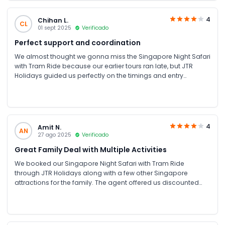
park. It was truly a great experience.
4
Chihan L.
CL
01 sept 2025
Verificado
Perfect support and coordination
We almost thought we gonna miss the Singapore Night Safari
with Tram Ride because our earlier tours ran late, but JTR
Holidays guided us perfectly on the timings and entry
schedule. Thanks to the JTR Holidays support team.
4
Amit N.
AN
27 ago 2025
Verificado
Great Family Deal with Multiple Activities
We booked our Singapore Night Safari with Tram Ride
through JTR Holidays along with a few other Singapore
attractions for the family. The agent offered us discounted
combo prices, and everything went perfectly. The Night Safari
was our favorite and the tram ride through the dark jungle
was thrilling!