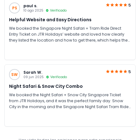
5
paul s.
PS
10 ago 2025
Verificado
Helpful Website and Easy Directions
We booked the Singapore Night Safari + Tram Ride Direct
Entry Ticket on JTR Holidays’ website and loved how clearly
they listed the location and how to get there, which helps the
visitors a lot. The information helped us arrive on time without
confusion. The tram ride was comfortable, and the night
views of the animals were amazing.
5
Sarah W.
SW
09 jun 2025
Verificado
Night Safari & Snow City Combo
We booked the Night Safari + Snow City Singapore Ticket
from JTR Holidays, and it was the perfect family day. Snow
City in the morning and the Singapore Night Safari Tram Ride
at night made for a great mix of adventure and fun. It was
really easy booking and reliable service from JTR