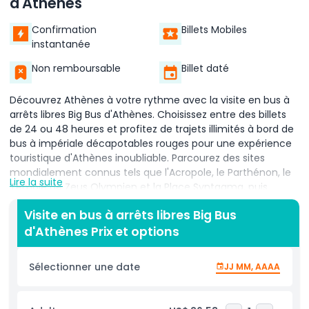
d'Athènes
Confirmation
Billets Mobiles
instantanée
Non remboursable
Billet daté
Découvrez Athènes à votre rythme avec la visite en bus à
arrêts libres Big Bus d'Athènes. Choisissez entre des billets
de 24 ou 48 heures et profitez de trajets illimités à bord de
bus à impériale décapotables rouges pour une expérience
touristique d'Athènes inoubliable. Parcourez des sites
mondialement connus tels que l'Acropole, le Parthénon, le
Lire la suite
Temple de Zeus Olympien et la Place Syntagma, puis
descendez à n'importe quel arrêt pour explorer des
Visite en bus à arrêts libres Big Bus
quartiers historiques comme Plaka, Monastiraki et le Musée
d'Athènes Prix et options
archéologique national. Votre billet Big Bus Athènes inclut
un commentaire audio immersif et multilingue qui fait
revivre le patrimoine ancien et la culture moderne de la
Sélectionner une date
JJ MM, AAAA
Grèce pendant vos trajets. Restez connecté grâce au Wi‑Fi
gratuit à bord et recevez des mises à jour d'itinéraire en
direct via l'application Big Bus. Que vous admiriez les vues