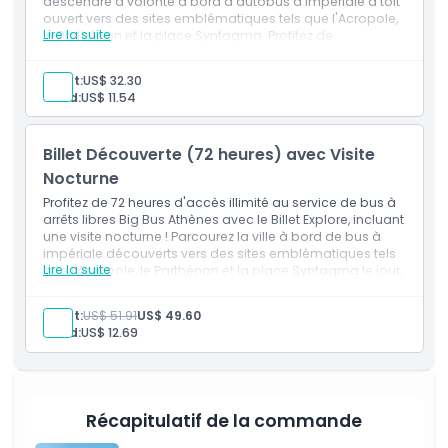
descendre à volonté à bord d'autobus à impériale à toit
ouvert vers des sites emblématiques tels que l'Acropole,
Lire la suite
le Parthénon et la place Syntagma. Profitez de
À savoir
commentaires audio immersifs et multilingues, du Wi-Fi
gratuit et de mises à jour en direct des itinéraires pour
Adult:
US$ 32.30
une expérience touristique approfondie et fluide
Child:
US$ 11.54
d'Athènes.
Emplacement
Billet Découverte (72 heures) avec Visite
Politique d'annulation
Nocturne
Profitez de 72 heures d'accès illimité au service de bus à
arrêts libres Big Bus Athènes avec le Billet Explore, incluant
une visite nocturne ! Parcourez la ville à bord de bus à
impériale découverts vers des sites emblématiques tels
Lire la suite
que l'Acropole, le Parthénon et la place Syntagma le jour,
puis découvrez les monuments illuminés d'Athènes lors
de la visite nocturne. Comprend un commentaire audio
Adult:
US$ 51.91
US$ 49.60
multilingue, le Wi-Fi gratuit et des mises à jour en direct
Child:
US$ 12.69
de l'itinéraire pour une expérience touristique complète
et flexible.
Récapitulatif de la commande