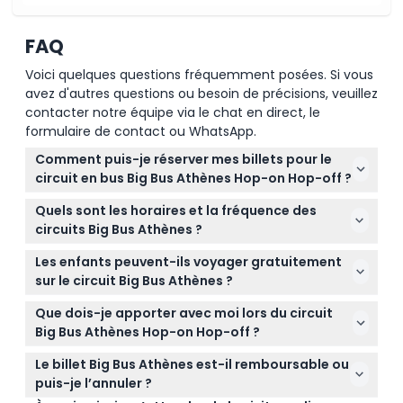
FAQ
Voici quelques questions fréquemment posées. Si vous
avez d'autres questions ou besoin de précisions, veuillez
contacter notre équipe via le chat en direct, le
formulaire de contact ou WhatsApp.
Comment puis-je réserver mes billets pour le
circuit en bus Big Bus Athènes Hop-on Hop-off ?
Vous pouvez facilement réserver vos billets en ligne
Quels sont les horaires et la fréquence des
ici sur ce site pour une confirmation instantanée et
circuits Big Bus Athènes ?
choisir entre des pass de 24 ou 48 heures pour
Le circuit d’Athènes fonctionne de 8h40 à 16h00
explorer Athènes à votre rythme.
Les enfants peuvent-ils voyager gratuitement
avec des bus toutes les 20 minutes, le circuit du
sur le circuit Big Bus Athènes ?
Pirée de 12h30 à 16h30 environ toutes les 80
Les enfants de moins de 5 ans peuvent voyager
minutes, et les horaires du circuit de la Riviera
Que dois-je apporter avec moi lors du circuit
gratuitement mais n’auront pas de siège garanti, il
varient, veuillez donc consulter l’horaire actuel lors
Big Bus Athènes Hop-on Hop-off ?
est donc préférable de planifier en conséquence.
de la réservation (sujet à modification — veuillez
Apportez des vêtements confortables, de la crème
Le billet Big Bus Athènes est-il remboursable ou
confirmer au moment de la réservation).
solaire, de l’eau et un appareil photo pour capturer
puis-je l’annuler ?
les sites impressionnants d’Athènes et profiter de