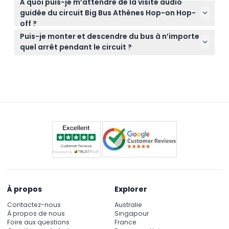
À quoi puis-je m’attendre de la visite audio
Les billets ne sont pas remboursables et ne
votre expérience hop-on hop-off.
guidée du circuit Big Bus Athènes Hop-on Hop-
peuvent pas être annulés, assurez-vous donc que
off ?
vos plans sont fixés avant la réservation.
Vous profiterez d’un guide audio multilingue qui
Puis-je monter et descendre du bus à n’importe
donne vie à l’histoire et à la culture d’Athènes
quel arrêt pendant le circuit ?
pendant que vous visitez des sites emblématiques
Oui ! Vous disposez d’un accès illimité hop-on hop-
comme l’Acropole, le Parthénon et le Musée
off pour explorer les monuments d’Athènes à votre
archéologique national.
rythme, en descendant et en remontant à
n’importe quel arrêt de bus officiel.
À propos
Explorer
Contactez-nous
Australie
À propos de nous
Singapour
Foire aux questions
France