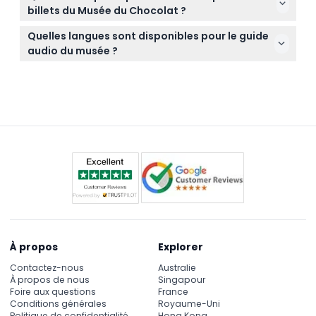
vous pouvez créer vos propres gourmandises en
pleinement des expositions.
billets du Musée du Chocolat ?
chocolat — à réserver lors de votre réservation en
Les billets ne sont ni remboursables ni annulables
ligne.
Quelles langues sont disponibles pour le guide
en aucune circonstance, assurez-vous donc que
audio du musée ?
vos plans sont définitifs avant de réserver.
Le guide audio est disponible en plusieurs langues
dont l'anglais, le français, l'allemand, l'hindi, l'italien,
le japonais, le portugais et l'espagnol.
À propos
Explorer
Contactez-nous
Australie
À propos de nous
Singapour
Foire aux questions
France
Conditions générales
Royaume-Uni
Politique de confidentialité
Hong Kong