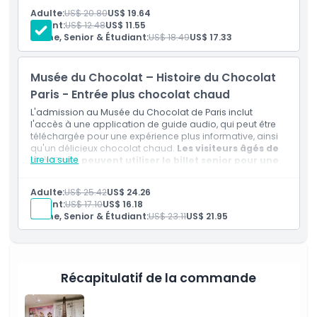
et la fabrication du chocolat.
Adulte:
US$ 20.80
US$ 19.64
Enfant:
US$ 12.48
US$ 11.55
Points forts
Jeune, Senior & Étudiant:
US$ 18.49
US$ 17.33
Inclus
Musée du Chocolat – Histoire du Chocolat
Paris - Entrée plus chocolat chaud
Politique enfant/adulte
L'admission au Musée du Chocolat de Paris inclut
l'accès à une application de guide audio, qui peut être
téléchargée pour une expérience plus informative, ainsi
qu'un délicieux chocolat chaud.
Les visiteurs âgés de
Heures d'ouverture
Lire la suite
12 à 17 ans peuvent utiliser le billet senior pour une
entrée à tarif réduit.
Cela offre une douce occasion
d'explorer le musée et de déguster une gourmandise
À savoir
Adulte:
US$ 25.42
US$ 24.26
chaude tout en apprenant l'histoire et la production du
Enfant:
US$ 17.10
US$ 16.18
chocolat.
Jeune, Senior & Étudiant:
US$ 23.11
US$ 21.95
Emplacement
Politique d'annulation
Récapitulatif de la commande