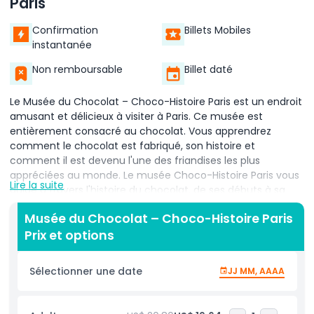
Paris
Confirmation
Billets Mobiles
instantanée
Non remboursable
Billet daté
Le Musée du Chocolat – Choco-Histoire Paris est un endroit
amusant et délicieux à visiter à Paris. Ce musée est
entièrement consacré au chocolat. Vous apprendrez
comment le chocolat est fabriqué, son histoire et
comment il est devenu l'une des friandises les plus
appréciées au monde. Le musée Choco-Histoire Paris vous
Lire la suite
guide à travers l'histoire du chocolat, de ses débuts à sa
fabrication actuelle.
Musée du Chocolat – Choco-Histoire Paris
Au Musée du Chocolat, vous pouvez voir le chocolat être
Prix et options
fabriqué par des chocolatiers experts. Vous pouvez
également en apprendre davantage sur l'histoire du
Sélectionner une date
JJ MM, AAAA
chocolat, depuis l'époque où il était utilisé par les cultures
anciennes jusqu'au chocolat moderne que nous
consommons aujourd'hui. Le musée propose de