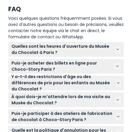
FAQ
Voici quelques questions fréquemment posées. Si vous
avez d'autres questions ou besoin de précisions, veuillez
contacter notre équipe via le chat en direct, le
formulaire de contact ou WhatsApp.
Quelles sont les heures d'ouverture du Musée
du Chocolat à Paris ?
Le Musée du Chocolat à Paris est ouvert tous les
Puis-je acheter des billets en ligne pour
jours de 10h00 à 18h00, avec la dernière admission à
Choco-Story Paris ?
17h00. Il est fermé le 1er janvier et le 25 décembre
Y a-t-il des restrictions d'âge ou des
Oui, vous pouvez réserver vos billets en ligne
(sous réserve de modification — veuillez confirmer
différences de prix pour les enfants au Musée
directement sur ce site pour une entrée sans
au moment de la réservation).
du Chocolat ?
tracas à Choco-Story Paris.
Les enfants de moins de 3 ans entrent
À quoi dois-je m'attendre lors de ma visite au
gratuitement lorsqu'ils sont accompagnés d'un
Musée du Chocolat ?
adulte, tandis que les billets pour les enfants âgés
Attendez-vous à un voyage immersif dans l'histoire
de 3 à 11 ans sont proposés à un tarif réduit.
Puis-je participer à des ateliers de fabrication
du chocolat, avec des démonstrations en direct,
de chocolat à Choco-Story Paris ?
des dégustations, et une durée de visite
Oui, des ateliers de 45 minutes sont disponibles où
recommandée d'environ 1,5 heure pour profiter
Quelle est la politique d'annulation pour les