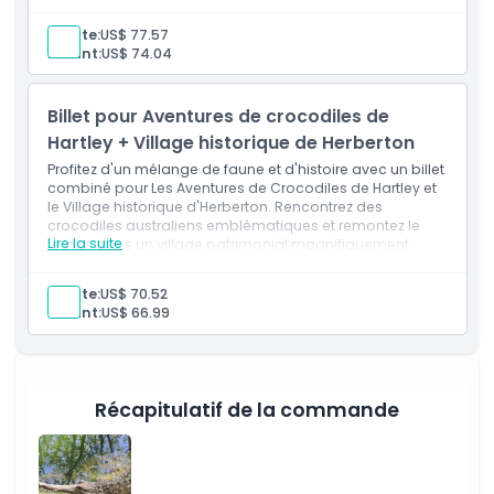
Adulte:
US$ 77.57
Enfant:
US$ 74.04
Billet pour Aventures de crocodiles de
Hartley + Village historique de Herberton
Profitez d'un mélange de faune et d'histoire avec un billet
combiné pour Les Aventures de Crocodiles de Hartley et
le Village historique d'Herberton. Rencontrez des
crocodiles australiens emblématiques et remontez le
Lire la suite
temps dans un village patrimonial magnifiquement
préservé !
Adulte:
US$ 70.52
Enfant:
US$ 66.99
Récapitulatif de la commande