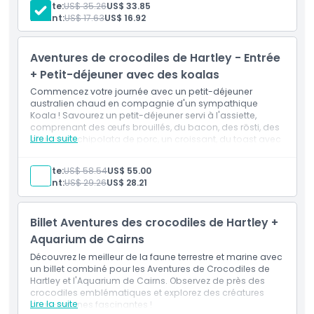
Adulte:
US$ 35.26
US$ 33.85
Inclusiones
Enfant:
US$ 17.63
US$ 16.92
1 billet(s) pour Hartley's Crocodile Adventures
Heures d'ouverture
Croisière en bateau
Présentations quotidiennes sur la faune
Aventures de crocodiles de Hartley - Entrée
À savoir
+ Petit-déjeuner avec des koalas
Commencez votre journée avec un petit-déjeuner
australien chaud en compagnie d'un sympathique
Emplacement
Koala ! Savourez un petit-déjeuner servi à l'assiette,
comprenant des œufs brouillés, du bacon, des rösti, des
Lire la suite
saucisses chipolata de porc, un croissant, du toast avec
Comment s'y rendre
de la confiture, des céréales accompagnées d'un verre
de jus de fruits, un bol de salade de fruits frais, du thé
Adulte:
US$ 58.54
US$ 55.00
infusé ou du café. Comprend également l'entrée
Enfant:
US$ 29.26
US$ 28.21
Comment échanger
générale, une croisière en bateau et des présentations
quotidiennes sur la faune sauvage.
Inclusiones
Billet Aventures des crocodiles de Hartley +
Code vestimentaire
1 billet(s) pour Hartley's Crocodile Adventures
Petit-déjeuner
Aquarium de Cairns
Croisière en bateau
Découvrez le meilleur de la faune terrestre et marine avec
Présentations quotidiennes sur la faune
Politique d'annulation
un billet combiné pour les Aventures de Crocodiles de
Hartley et l'Aquarium de Cairns. Observez de près des
crocodiles emblématiques et explorez des créatures
Lire la suite
sous-marines fascinantes !