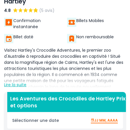
Hartley
4.8
(5 avis)
Confirmation
Billets Mobiles
instantanée
Billet daté
Non remboursable
Visitez Hartley's Crocodile Adventures, le premier zoo
d'Australie à reproduire des crocodiles en captivité ! Situé
dans la magnifique région de Cairns, Hartley's est l'une des
attractions touristiques les plus anciennes et les plus
populaires de la région. Il a commencé en 1934 comme
une petite maison de thé pour les voyageurs fatigués
Lire la suite
faisant leur chemin le long de la route nouvellement
ouverte entre Cairns et Mossman. Depuis, Hartley's a grandi
Les Aventures des Crocodiles de Hartley Prix
et évolué, offrant aux visiteurs des expériences
et options
passionnantes et éducatives avec la faune. Aujourd'hui, il
est connu pour ses rencontres sûres et rapprochées avec
de nombreux animaux, y compris des crocodiles, des
Sélectionner une date
JJ MM, AAAA
serpents, des koalas et des kangourous. Le zoo est célèbre
pour son programme d'élevage de crocodiles, où ils