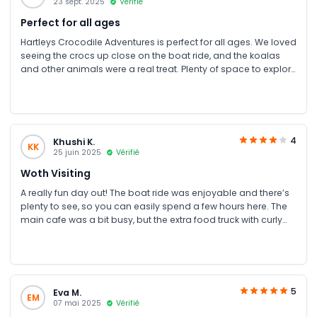
23 sept. 2025
Vérifié
Perfect for all ages
Hartleys Crocodile Adventures is perfect for all ages. We loved
seeing the crocs up close on the boat ride, and the koalas
and other animals were a real treat. Plenty of space to explore
at your own pace, and the staff were super friendly and
helpful. A fun, relaxed day for the whole family!
4
Khushi K.
KK
25 juin 2025
Vérifié
Woth Visiting
A really fun day out! The boat ride was enjoyable and there’s
plenty to see, so you can easily spend a few hours here. The
main cafe was a bit busy, but the extra food truck with curly
fries was a hit with the kids. Very informative and entertaining,
though a few areas could be a bit smoother. Overall, a solid
4-star experience.
5
Eva M.
EM
07 mai 2025
Vérifié