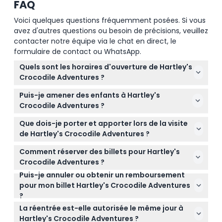
FAQ
Voici quelques questions fréquemment posées. Si vous
avez d'autres questions ou besoin de précisions, veuillez
contacter notre équipe via le chat en direct, le
formulaire de contact ou WhatsApp.
Quels sont les horaires d'ouverture de Hartley's
Crocodile Adventures ?
Hartley's Crocodile Adventures est ouvert tous les
Puis-je amener des enfants à Hartley's
jours de 8h30 à 17h00, sauf le jour de Noël et
Crocodile Adventures ?
certains jours d'événements spéciaux où le parc
Oui, les enfants âgés de 0 à 15 ans doivent être
est fermé (sous réserve de modifications — veuillez
Que dois-je porter et apporter lors de la visite
accompagnés d'un adulte payant, tandis que les
confirmer au moment de la réservation).
de Hartley's Crocodile Adventures ?
enfants âgés de 0 à 3 ans entrent gratuitement.
Portez des chaussures de marche confortables et
Tous les enfants doivent être activement surveillés
Comment réserver des billets pour Hartley's
évitez les chaussons ou tongs. Il est recommandé
pendant la visite.
Crocodile Adventures ?
d'apporter une protection solaire, un chapeau et de
Puis-je annuler ou obtenir un remboursement
Vous pouvez réserver vos billets en toute sécurité
l'eau pour une journée agréable au parc.
pour mon billet Hartley's Crocodile Adventures
et facilement en ligne ici même sur ce site. Il suffit
?
de sélectionner la date souhaitée et de suivre les
Les billets ne sont pas remboursables et ne
instructions pour finaliser votre réservation.
La réentrée est-elle autorisée le même jour à
peuvent pas être annulés, veuillez donc vous
Hartley's Crocodile Adventures ?