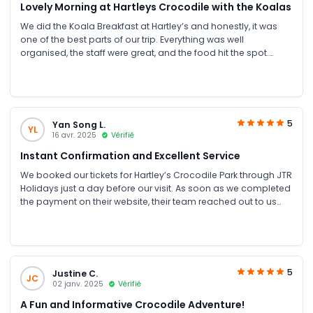
Lovely Morning at Hartleys Crocodile with the Koalas
We did the Koala Breakfast at Hartley’s and honestly, it was
one of the best parts of our trip. Everything was well
organised, the staff were great, and the food hit the spot.
Being that close to a koala was something special, totally
worth it.
5
Yan Song L.
YL
16 avr. 2025
Vérifié
Instant Confirmation and Excellent Service
We booked our tickets for Hartley’s Crocodile Park through JTR
Holidays just a day before our visit. As soon as we completed
the payment on their website, their team reached out to us
within 5 minutes via WhatsApp and sent our tickets both on
WhatsApp and email. Super quick response and smooth
process! Excellent customer service, definitely a 10/10
experience.
5
Justine C.
JC
02 janv. 2025
Vérifié
A Fun and Informative Crocodile Adventure!