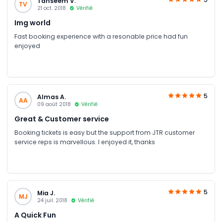
Tanseem V.
TV
21 oct. 2018
Vérifié
Img world
Fast booking experience with a resonable price had fun
enjoyed
5
Almas A.
AA
09 août 2018
Vérifié
Great & Customer service
Booking tickets is easy but the support from JTR customer
service reps is marvellous. I enjoyed it, thanks
5
Mia J.
MJ
24 juil. 2018
Vérifié
A Quick Fun