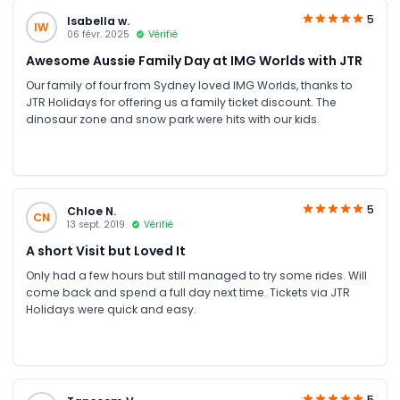
5
Isabella w.
IW
06 févr. 2025
Vérifié
Awesome Aussie Family Day at IMG Worlds with JTR
Our family of four from Sydney loved IMG Worlds, thanks to
JTR Holidays for offering us a family ticket discount. The
dinosaur zone and snow park were hits with our kids.
5
Chloe N.
CN
13 sept. 2019
Vérifié
A short Visit but Loved It
Only had a few hours but still managed to try some rides. Will
come back and spend a full day next time. Tickets via JTR
Holidays were quick and easy.
5