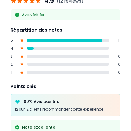
4.9
(12 reviews)
Avis vérifiés
Répartition des notes
5
11
4
1
3
0
2
0
1
0
Points clés
100% Avis positifs
12 sur 12 clients recommandent cette expérience
Note excellente