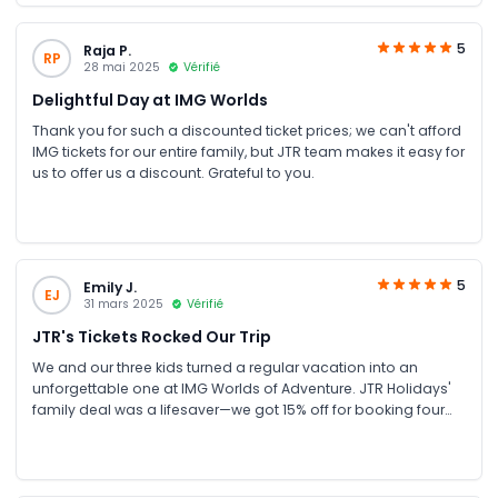
5
Raja P.
RP
28 mai 2025
Vérifié
Delightful Day at IMG Worlds
Thank you for such a discounted ticket prices; we can't afford
IMG tickets for our entire family, but JTR team makes it easy for
us to offer us a discount. Grateful to you.
5
Emily J.
EJ
31 mars 2025
Vérifié
JTR's Tickets Rocked Our Trip
We and our three kids turned a regular vacation into an
unforgettable one at IMG Worlds of Adventure. JTR Holidays'
family deal was a lifesaver—we got 15% off for booking four
tickets together, plus our infant got free entry.