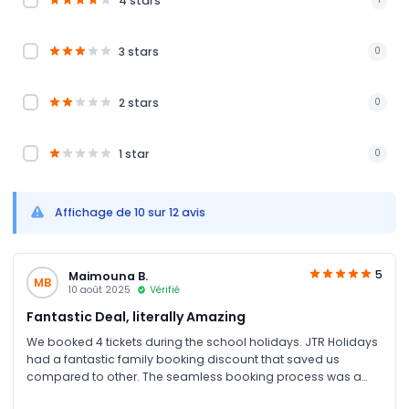
4 stars
3 stars
0
2 stars
0
1 star
0
Affichage de 10 sur 12 avis
5
Maimouna B.
MB
10 août 2025
Vérifié
Fantastic Deal, literally Amazing
We booked 4 tickets during the school holidays. JTR Holidays
had a fantastic family booking discount that saved us
compared to other. The seamless booking process was a
relief with two excited kids tugging at my sleeves. We got our