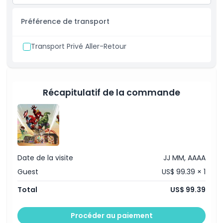
sélectionnés
Valable uniquement avec un billet d'entrée générale
Préférence de transport
Entrée prioritaire dans les zones populaires (Marvel,
Cartoon Network et autres)
Transport Privé Aller-Retour
Gagnez du temps et profitez de davantage
d'expériences
Utilisation uniquement le jour même
Récapitulatif de la commande
Date de la visite
JJ MM, AAAA
Guest
US$ 99.39 × 1
Total
US$ 99.39
Procéder au paiement