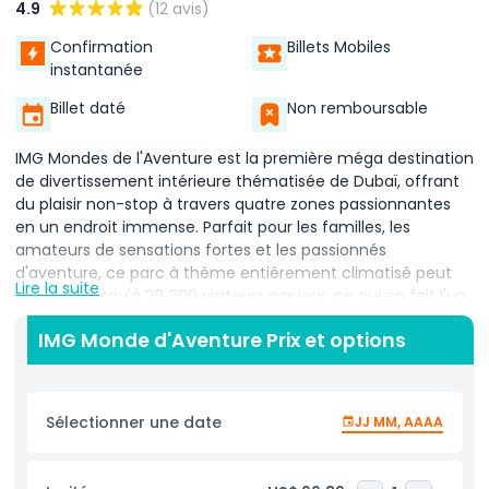
4.9
(12 avis)
Confirmation
Billets Mobiles
instantanée
Billet daté
Non remboursable
IMG Mondes de l'Aventure est la première méga destination
de divertissement intérieure thématisée de Dubaï, offrant
du plaisir non-stop à travers quatre zones passionnantes
en un endroit immense. Parfait pour les familles, les
amateurs de sensations fortes et les passionnés
d'aventure, ce parc à thème entièrement climatisé peut
Lire la suite
accueillir jusqu'à 20 000 visiteurs par jour, ce qui en fait l'un
des plus grands parcs à thème couverts au monde. Situé
IMG Monde d'Aventure Prix et options
dans la Cité d'Arabie le long de la route Sheikh Mohammed
Bin Zayed, IMG Mondes de l'Aventure propose des manèges
remplis d'adrénaline, des montagnes russes et des
attractions interactives basées sur certains des
Sélectionner une date
JJ MM, AAAA
personnages les plus appréciés au monde. Deux des quatre
zones sont thématisées d'après les géants du
divertissement mondial Cartoon Network et MARVEL, tandis