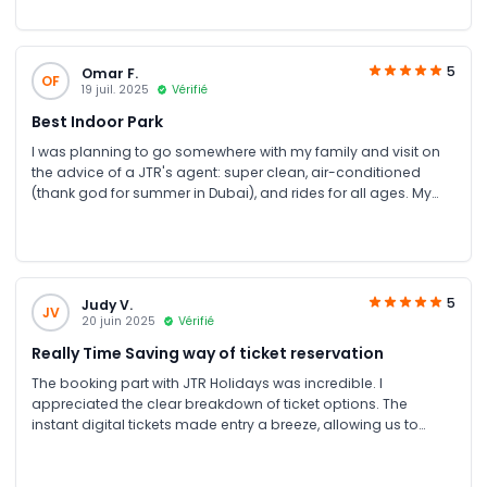
instant tickets via WhatsApp within minutes, which was super
convenient to just scan at the entrance.
5
Omar F.
OF
19 juil. 2025
Vérifié
Best Indoor Park
I was planning to go somewhere with my family and visit on
the advice of a JTR's agent: super clean, air-conditioned
(thank god for summer in Dubai), and rides for all ages. My
toddler enjoyed the mini rides, while I went for adrenaline
ones.
5
Judy V.
JV
20 juin 2025
Vérifié
Really Time Saving way of ticket reservation
The booking part with JTR Holidays was incredible. I
appreciated the clear breakdown of ticket options. The
instant digital tickets made entry a breeze, allowing us to
maximize our time on the incredible rides.