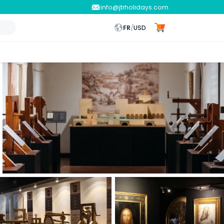
info@jtrholidays.com
FR
/
USD