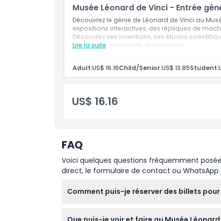
Musée Léonard de Vinci - Entrée gén
À savoir
Découvrez le génie de Léonard de Vinci au Mus
expositions interactives, des répliques de mach
Découvrez ses inventions, ses études scientifiq
Emplacement
expérience captivante et immersive.
Lire la suite
Politique d'annulation
Adult:
US$ 16.16
Child/Senior:
US$ 13.85
Student:
US$ 16.16
FAQ
Voici quelques questions fréquemment posées. 
direct, le formulaire de contact ou WhatsApp.
Comment puis-je réserver des billets pour
Vous pouvez facilement réserver vos billets p
Que puis-je voir et faire au Musée Léonard 
choix.