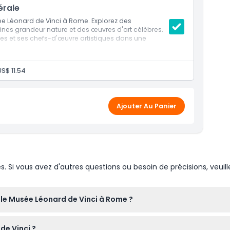
érale
ée Léonard de Vinci à Rome. Explorez des
ines grandeur nature et des œuvres d'art célèbres.
ues et ses chefs-d'œuvre artistiques dans une
US$ 11.54
Ajouter Au Panier
Si vous avez d'autres questions ou besoin de précisions, veuill
 le Musée Léonard de Vinci à Rome ?
our le Musée Léonard de Vinci en ligne sur ce site à l'avance afi
de Vinci ?