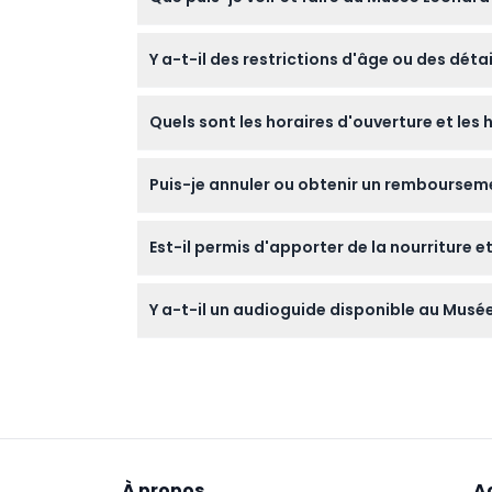
Explorez plus de 50 modèles interactifs des
Y a-t-il des restrictions d'âge ou des détail
ainsi que de ses œuvres célèbres dans un c
Les enfants de moins de 5 ans entrent gratuit
Quels sont les horaires d'ouverture et les
pour l'entrée.
Le musée est ouvert tous les jours de 10h00
Puis-je annuler ou obtenir un rembourseme
— veuillez confirmer lors de la réservation).
Les billets ne sont pas remboursables et ne
Est-il permis d'apporter de la nourriture e
Non, la nourriture et les boissons ne sont p
Y a-t-il un audioguide disponible au Musée
Oui, vous pouvez acheter un audioguide sur pla
À propos
A