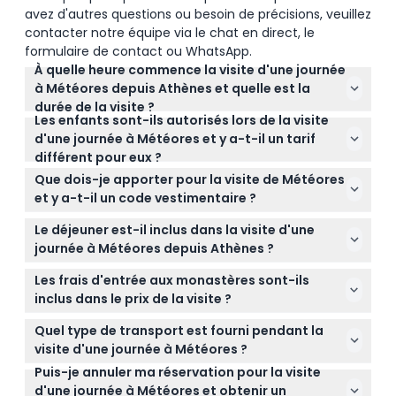
avez d'autres questions ou besoin de précisions, veuillez
contacter notre équipe via le chat en direct, le
formulaire de contact ou WhatsApp.
À quelle heure commence la visite d'une journée
à Météores depuis Athènes et quelle est la
durée de la visite ?
Les enfants sont-ils autorisés lors de la visite
La visite part généralement vers 8h00 d'Athènes et
d'une journée à Météores et y a-t-il un tarif
dure environ 13,5 à 14 heures, avec un retour en
différent pour eux ?
soirée (sous réserve de modifications — veuillez
Oui, les enfants âgés de 13 ans et plus paient le
confirmer au moment de la réservation).
Que dois-je apporter pour la visite de Météores
plein tarif adulte, tandis que les enfants de 0 à 3
et y a-t-il un code vestimentaire ?
ans peuvent participer gratuitement. Assurez-vous
Apportez des écouteurs et un smartphone pour
d'inclure tous les enfants lors de votre réservation
Le déjeuner est-il inclus dans la visite d'une
utiliser le guide audio, et portez des vêtements
en ligne.
journée à Météores depuis Athènes ?
modestes pour entrer dans les monastères — les
Le déjeuner n'est pas inclus dans le prix de base,
femmes doivent porter des jupes au genou ou plus
Les frais d'entrée aux monastères sont-ils
mais vous pouvez choisir d'ajouter un déjeuner
longues (pas de pantalons ni de hauts sans
inclus dans le prix de la visite ?
traditionnel grec lors de la réservation en ligne sur
manches), tandis que les hommes ne doivent pas
Non, les frais d'entrée aux monastères ne sont pas
ce site.
Quel type de transport est fourni pendant la
porter de débardeurs ni de shorts au-dessus du
inclus et doivent être payés séparément en
visite d'une journée à Météores ?
genou.
espèces, généralement environ 5 EUR par personne.
Puis-je annuler ma réservation pour la visite
La visite comprend le transport aller-retour depuis
d'une journée à Météores et obtenir un
Athènes à bord d'un car confortable et climatisé