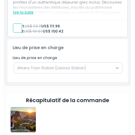
profitez d'un authentique déjeuner grec inclus. Découvrez
les monastères des Météores, inscrits au patrimoine
Lire la suite
mondial de l'UNESCO, perchés au sommet d'imposantes
formations rocheuses, et admirez des vues à couper le
souffle. Cette visite en groupe offre un parfait mélange
Adult:
US$ 113.11
US$ 111.96
de culture, d'histoire et de beauté naturelle pour les
Child:
US$ 101.57
US$ 100.42
voyageurs hispanophones explorant la Grèce.
Lieu de prise en charge
Lieu de prise en charge
Récapitulatif de la commande