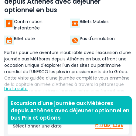
depuis Athènes avec déjeuner
optionnel en bus
Confirmation
Billets Mobiles
instantanée
Billet daté
Pas d'annulation
Partez pour une aventure inoubliable avec l'excursion d'une
journée aux Météores depuis Athènes en bus, offrant une
occasion unique d'explorer l'un des sites du patrimoine
mondial de l'UNESCO les plus impressionnants de la Grèce.
Cette visite guidée d'une journée complète vous emmène
de la capitale animée d'Athènes à travers la pittoresque
Lire la suite
campagne grecque jusqu'aux majestueuses formations
rocheuses des Météores, abritant des monastères vieux de
Excursion d'une journée aux Météores
plusieurs siècles perchés haut au‑dessus du fond de la
depuis Athènes avec déjeuner optionnel en
vallée. En voyageant à bord d'un autocar confortable et
climatisé, vous profiterez d'un trajet relaxant et pittoresque
bus Prix et options
à travers la Grèce centrale. À votre arrivée, votre guide
Sélectionner une date
JJ MM, AAAA
professionnel vous conduira à travers ce paysage à couper
le souffle, partageant l'histoire riche, la signification