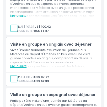
Politique enfant/adulte
d'Athènes en bus et explorez les impressionnants
monastères des Météores avec un guide professionnel
hispanophone. Cette excursion collective offre un trajet
Exclus
Lire la suite
confortable et pittoresque vers l'un des sites UNESCO les
plus emblématiques de Grèce. Parfaite pour les
voyageurs hispanophones, le déjeuner n'est pas inclus,
Adult:
US$ 101.37
US$ 100.42
ce qui vous permet de profiter de l'expérience à votre
À savoir
Child:
US$ 89.87
US$ 88.87
rythme.
Emplacement
Visite en groupe en anglais avec déjeuner
Vivez l'impressionnante excursion de 1 journée aux
Météores au départ d'Athènes en bus, avec une visite
Comment s'y rendre
guidée collective en anglais, comprenant un délicieux
déjeuner local. Découvrez les monastères
Lire la suite
époustouflants perchés au sommet des falaises,
Code vestimentaire
explorez la riche histoire grecque et admirez des vues
panoramiques à couper le souffle. Cette excursion de 1
Adult:
US$ 88.72
US$ 87.72
journée tout compris est parfaite pour les voyageurs à la
Child:
US$ 63.35
US$ 62.33
recherche d'une aventure culturelle immersive et sans
Conditions
souci, d'Athènes aux Météores, inscrits au patrimoine
mondial de l'UNESCO.
Visite en groupe en espagnol avec déjeuner
Politique d'annulation
Participez à la visite d'une journée aux Météores au
départ d'Athènes en bus avec un guide hispanophone et