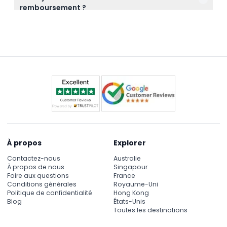
remboursement ?
avec WiFi gratuit à bord et chargeurs USB.
Oui, vous pouvez obtenir un remboursement
complet si vous annulez au moins 24 heures avant
le début de la visite. Cependant, les billets perdus,
volés ou endommagés ne sont pas remboursables.
À propos
Explorer
Contactez-nous
Australie
À propos de nous
Singapour
Foire aux questions
France
Conditions générales
Royaume-Uni
Politique de confidentialité
Hong Kong
Blog
États-Unis
Toutes les destinations