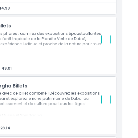
 salles d'illusions
aux installations optiques
14.98
es et des jeux de réflexion
llets
ons phares : admirez des expositions époustouflantes
 forêt tropicale de la Planète Verte de Dubaï,
 expérience ludique et proche de la nature pour tous
la Planète Verte de Dubaï
ons holographiques et aux expositions interactives
 49.01
e 3000 plantes et animaux
d'expériences immersives avec la faune
gha Billets
 avec ce billet combiné ! Découvrez les expositions
baï et explorez le riche patrimoine de Dubaï au
tissement et de culture pour tous les âges !
au Musée Al Shindagha
es, aux expositions culturelles et aux maisons du
23.14
gmes et de programmes d'apprentissage éducatifs
services utiles sur place