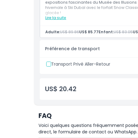
expositions fascinantes du Musée des Illusions
hivernale à Ski Dubaï avec le forfait Snow Classi
glacée !
Lire la suite
Inclus
Entrée au Musée des Illusions de Dubaï, ave
aux expositions interactives
Adulte:
US$ 89.86
US$ 85.77
Enfant:
US$ 83.05
US
Entrée dans la salle de jeux avec puzzles et 
Entrée unique au Parc de Neige de Ski Dubaï 
Accès aux activités du Parc de Neige, y comp
Préférence de transport
interactives dans la neige
Transport Privé Aller-Retour
US$ 20.42
FAQ
Voici quelques questions fréquemment posées. 
direct, le formulaire de contact ou WhatsApp.