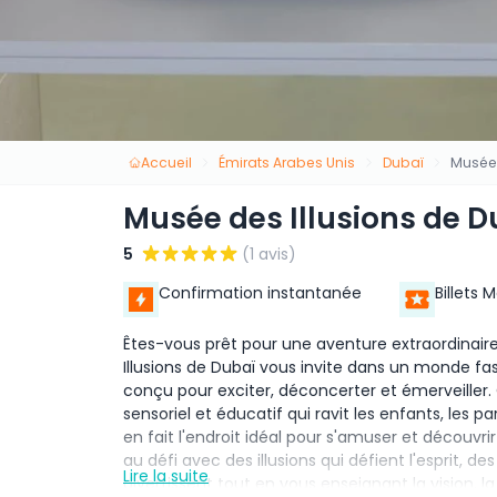
Accueil
Émirats Arabes Unis
Dubaï
Musée 
Musée des Illusions de D
5
(1 avis)
Confirmation instantanée
Billets 
Êtes-vous prêt pour une aventure extraordinaire
Illusions de Dubaï vous invite dans un monde fas
conçu pour exciter, déconcerter et émerveiller. 
sensoriel et éducatif qui ravit les enfants, les p
en fait l'endroit idéal pour s'amuser et découvri
au défi avec des illusions qui défient l'esprit, de
Lire la suite
divertissent tout en vous enseignant la vision, l