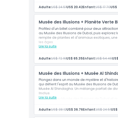
Accès à toutes les expositions interactives et
Comment échanger
Accès aux présentations holographiques et 
Adulte:
US$ 24.51
US$ 20.42
Enfant:
US$ 17.70
US$ 
Utilisation de la salle de jeux avec des puzzl
Politique d'annulation
Musée des Illusions + Planète Verte Bi
Profitez d'un billet combiné pour deux attracti
au Musée des Illusions de Dubaï, puis explorez la
remplie de plantes et d'animaux exotiques, une
les âges.
Lire la suite
Inclus
Entrée au Musée des Illusions de Dubaï et à 
Accès aux salles d'illusions, aux présentati
Adulte:
US$ 72.16
US$ 65.35
Enfant:
US$ 54.46
US$
Explorez une forêt tropicale abritant plus d
Profitez d'énigmes, de jeux de réflexion et 
Musée des Illusions + Musée Al Shinda
Plongez dans un monde de mystère et d'histoire
qui défient l'esprit au Musée des Illusions de Du
Musée Al Shindagha. Un mélange parfait de diver
Inclus
Lire la suite
Entrée au Musée des Illusions de Dubaï et 
Accès aux salles d'illusions, aux hologramm
patrimoine
Adulte:
US$ 38.12
US$ 36.76
Enfant:
US$ 24.51
US$ 
Profitez d'expositions interactives, d'éni
Assistance aux visiteurs, billetterie fluide et 