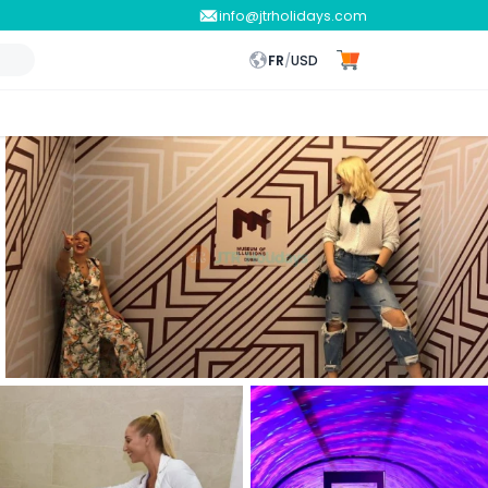
info@jtrholidays.com
FR
/
USD