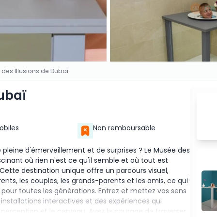
des Illusions de Dubaï
ubaï
Mobiles
Non remboursable
 pleine d'émerveillement et de surprises ? Le Musée des
cinant où rien n'est ce qu'il semble et où tout est
Cette destination unique offre un parcours visuel,
arents, les couples, les grands-parents et les amis, ce qui
r pour toutes les générations. Entrez et mettez vos sens
s installations interactives et des expériences qui
a perception et le cerveau. Ayez le courage de traverser