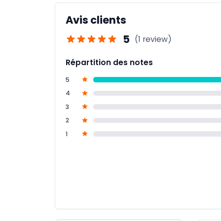
Avis clients
5
(1 review)
Répartition des notes
5
4
3
2
1