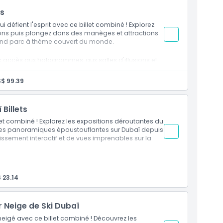
ts
ui défient l'esprit avec ce billet combiné ! Explorez
ions puis plongez dans des manèges et attractions
rand parc à thème couvert du monde.
c accès aux hologrammes, aux salles d'illusions et
es et jeux de réflexion
$ 99.39
durée moyenne 1.5 heures)
Lounge (jus, boisson gazeuse ou cocktail sans
Billets
et combiné ! Explorez les expositions déroutantes du
vues panoramiques époustouflantes sur Dubaï depuis
issement interactif et de vues imprenables sur la
avec accès aux expositions interactives, aux
 23.14
-têtes et des jeux de réflexion
expositions sur le passé, le présent et l'avenir de
ur Neige de Ski Dubaï
lateforme d'observation du Cadre de Dubaï
enneigé avec ce billet combiné ! Découvrez les