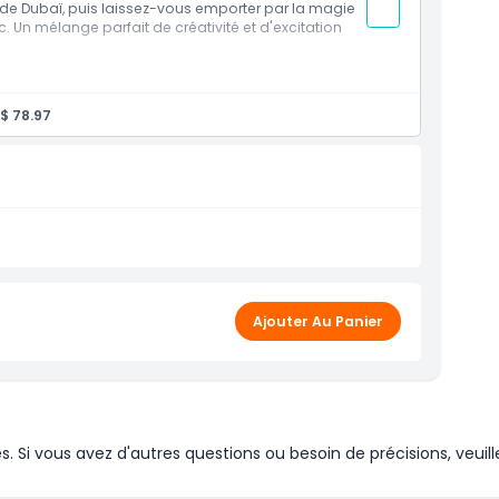
 de Dubaï, puis laissez-vous emporter par la magie
c. Un mélange parfait de créativité et d'excitation
c accès aux salles d'illusions, aux hologrammes et
$ 78.97
jeux de réflexion
avec séjour illimité
ris la grotte de glace et les expériences
Ajouter Au Panier
Si vous avez d'autres questions ou besoin de précisions, veuill