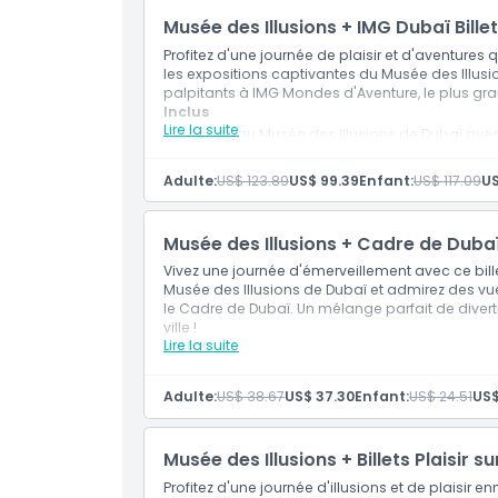
Musée des Illusions + IMG Dubaï Bille
Profitez d'une journée de plaisir et d'aventures q
les expositions captivantes du Musée des Illus
palpitants à IMG Mondes d'Aventure, le plus g
Inclus
Lire la suite
Entrée au Musée des Illusions de Dubaï ave
aux expositions interactives
Utilisation de la salle de jeux avec casse-têt
Adulte:
US$ 123.89
US$ 99.39
Enfant:
US$ 117.09
US
Visite guidée à l'intérieur du Burj Al Arab (
Une boisson non alcoolisée au UMA Sunset 
alcool)
Musée des Illusions + Cadre de Dubaï 
Vivez une journée d'émerveillement avec ce bill
Musée des Illusions de Dubaï et admirez des 
le Cadre de Dubaï. Un mélange parfait de divert
ville !
Lire la suite
Inclus
Admission au Musée des Illusions de Dubaï 
hologrammes et aux salles d'illusions
Adulte:
US$ 38.67
US$ 37.30
Enfant:
US$ 24.51
US$
Accès à la salle de jeux proposant des casse
Admission au Cadre de Dubaï avec accès aux 
Dubaï
Musée des Illusions + Billets Plaisir s
Vues panoramiques de la ville depuis la p
Profitez d'une journée d'illusions et de plaisir 