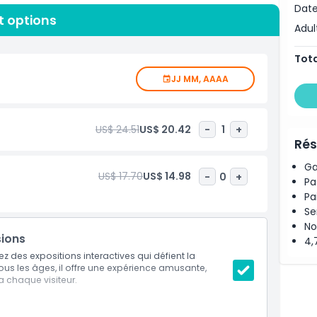
 un cylindre rotatif vous donne l'impression que le sol
Date
et options
Admirez la salle des miroirs, perdez-vous dans la salle
Adul
s qui déforment les formes et l'espace. Prenez des photos
, et ne manquez pas notre collection d'hologrammes et
Tota
facile de tromper l'œil. Terminez votre visite dans la salle
JJ MM, AAAA
 amusants qu'éducatifs.
US$ 24.51
US$ 20.42
-
1
+
Rés
Ga
US$ 17.70
US$ 14.98
-
0
+
Pa
Pa
Se
No
sions
4,
z des expositions interactives qui défient la
tous les âges, il offre une expérience amusante,
ra chaque visiteur.