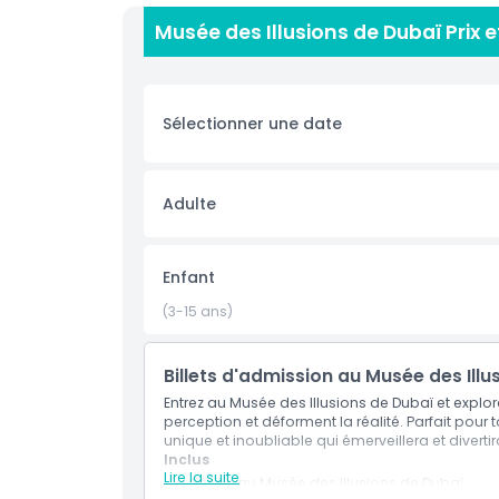
le tunnel vortex, le premier du genre aux ÉAU, où
Musée des Illusions de Dubaï Prix 
bouge alors qu'il reste immobile sous vos pieds. 
infinie et défiez la gravité avec des exposition
inoubliables dans toutes les poses imaginables
d'illusions d'optique qui révèlent combien il est 
Sélectionner une date
de jeux avec des casse-têtes et des jeux aussi
Points forts
Adulte
Inclus
Enfant
(3-15 ans)
Heures d'ouverture
Billets d'admission au Musée des Illu
Emplacement
Entrez au Musée des Illusions de Dubaï et explore
perception et déforment la réalité. Parfait pour 
unique et inoubliable qui émerveillera et diverti
Comment s'y rendre
Inclus
Lire la suite
Entrée au Musée des Illusions de Dubaï