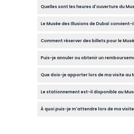
Quelles sont les heures d'ouverture du Mus
Le Musée des Illusions de Dubaï est ouvert d
Le Musée des Illusions de Dubaï convient-il
(sous réserve de modification — veuillez c
Oui, le musée est idéal pour les visiteurs d
Comment réserver des billets pour le Musée
comme pour les adultes.
Vous pouvez réserver vos billets en ligne vi
Puis-je annuler ou obtenir un remboursemen
Les billets ne sont ni remboursables ni annu
Que dois-je apporter lors de ma visite au 
Apportez votre confirmation de billet (dig
Le stationnement est-il disponible au Musé
les décors créatifs et ludiques du musée.
Oui, un parking est disponible au sous-sol d
À quoi puis-je m'attendre lors de ma visite
Attendez-vous à une expérience captivante a
comme le Tunnel Vortex et la Salle d'Infini,