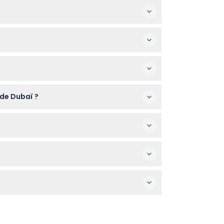
nsi que les jours fériés de 10h00 à 23h00
musantes et éducatives pour les enfants
s du processus de réservation.
 de Dubaï ?
avant de réserver.
e pour capturer des photos mémorables dans
accès au musée.
s d'optique et des salles immersives