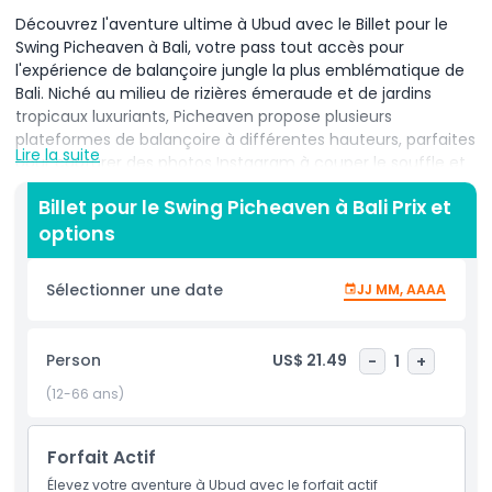
Découvrez l'aventure ultime à Ubud avec le Billet pour le
Swing Picheaven à Bali, votre pass tout accès pour
l'expérience de balançoire jungle la plus emblématique de
Bali. Niché au milieu de rizières émeraude et de jardins
tropicaux luxuriants, Picheaven propose plusieurs
plateformes de balançoire à différentes hauteurs, parfaites
Lire la suite
pour capturer des photos Instagram à couper le souffle et
des vues panoramiques sur les vallées verdoyantes d'Ubud.
Billet pour le Swing Picheaven à Bali Prix et
Votre billet inclut les transferts aller-retour depuis l'hôtel
options
depuis des zones clés telles qu'Ubud, Seminyak et Canggu,
garantissant une excursion d'une journée à Bali sans souci.
À l'arrivée, des guides professionnels vous équiperont d'un
Sélectionner une date
JJ MM, AAAA
harnais de sécurité et vous donneront un briefing complet,
afin que vous puissiez vous envoler au-dessus de la
canopée en toute confiance. Au-delà de la balançoire
Person
US$ 21.49
-
1
+
principale, explorez des attractions supplémentaires telles
que le pont céleste en bambou, le pont suspendu et le
(12-66 ans)
pavillon de yoga paisible, chacun offrant des opportunités
photo uniques et des moments de sérénité. Après votre
Forfait Actif
montée d'adrénaline, détendez-vous dans le jardin
pittoresque de Picheaven, où vous pourrez siroter de l'eau
Élevez votre aventure à Ubud avec le forfait actif