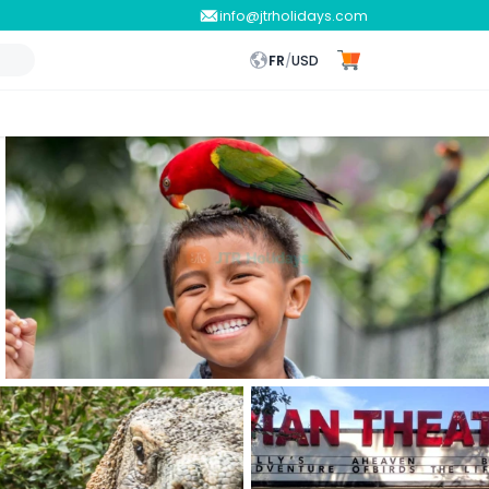
info@jtrholidays.com
FR
/
USD