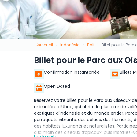
Accueil
Indonésie
Bali
Billet pour le Parc
Billet pour le Parc aux Oi
Confirmation instantanée
Billets 
Open Dated
Réservez votre billet pour le Parc aux Oiseaux de
animalière d'Ubud, qui abrite la plus grande voli
exotiques d'Indonésie et du monde entier. Parco
perroquets vibrants, des calaos, des flamants, d
des habitats luxuriants et naturalistes. Particip
à la main des oiseaux tropicaux, puis installez-
Lire la suite