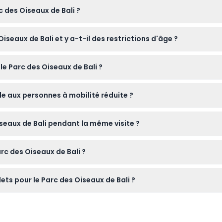
c des Oiseaux de Bali ?
 17h30 (sous réserve de modification — veuillez confirmer au mo
Oiseaux de Bali et y a-t-il des restrictions d'âge ?
ement, et le parc convient aux visiteurs de tous âges, ce qui en 
le Parc des Oiseaux de Bali ?
pour le Parc des Oiseaux de Bali en ligne directement sur ce site
le aux personnes à mobilité réduite ?
t aux fauteuils roulants, permettant aux visiteurs ayant des be
Oiseaux de Bali pendant la même visite ?
uitté le site, planifiez donc votre visite en conséquence.
arc des Oiseaux de Bali ?
archer, un chapeau, de la crème solaire et un appareil photo po
lets pour le Parc des Oiseaux de Bali ?
ulables, assurez-vous donc que vos plans sont confirmés avant la