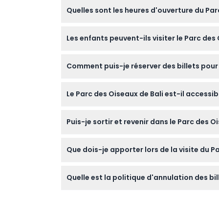
Quelles sont les heures d'ouverture du Par
Le parc est ouvert tous les jours de 9h00 à
Les enfants peuvent-ils visiter le Parc des 
Les enfants âgés de 0 à 2 ans entrent gratuit
Comment puis-je réserver des billets pour 
Vous pouvez facilement réserver vos billets 
Le Parc des Oiseaux de Bali est-il accessib
choisie.
Oui, le parc est accessible aux poussettes e
Puis-je sortir et revenir dans le Parc des 
les lieux.
La réentrée n'est pas autorisée après avoir q
Que dois-je apporter lors de la visite du P
Apportez des chaussures confortables pour m
Quelle est la politique d'annulation des bil
charmant paysage du parc.
Les billets ne sont ni remboursables ni ann