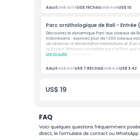
Exclus
Assistez à des spectacles captivants d'oise
Adult:
US$ 22.73
US$ 19
Child:
US$ 11.36
US$ 10
Participez à des séances d'alimentation int
Heures d'ouverture
Vivez l'aventure du cinéma 4D
Parc ornithologique de Bali - Entrée
Capturez des moments dignes d'Instagra
Découvrez le dynamique Parc aux oiseaux de Ba
Valable pour les voyageurs internationaux
À savoir
indonésiens : explorez plus de 1 000 oiseaux exo
de séances d'alimentation interactives et d'un c
spéciaux. Réservez vos billets pour le Parc aux
Lire la suite
animalière inoubliable.
Emplacement
Inclus
Assistez à des spectacles captivants d'oise
Adult:
US$ 8.27
US$ 7.85
Child:
US$ 4.13
US$ 3.42
Comment s'y rendre
Participez à des séances d'alimentation int
Vivez le frisson du cinéma 4D
US$ 19
Immortalisez des moments dignes d'Insta
Comment échanger
Valide uniquement pour les citoyens indoné
Politique d'annulation
FAQ
Voici quelques questions fréquemment posées. 
direct, le formulaire de contact ou WhatsApp.