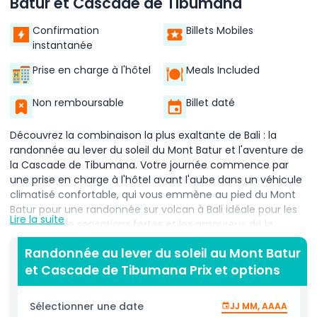
Batur et Cascade de Tibumana
Confirmation
Billets Mobiles
instantanée
Prise en charge à l'hôtel
Meals Included
Non remboursable
Billet daté
Découvrez la combinaison la plus exaltante de Bali : la
randonnée au lever du soleil du Mont Batur et l'aventure de
la Cascade de Tibumana. Votre journée commence par
une prise en charge à l'hôtel avant l'aube dans un véhicule
climatisé confortable, qui vous emmène au pied du Mont
Batur pour une randonnée sur volcan à Bali idéale pour les
Lire la suite
amateurs de sensations fortes et les amoureux de la
nature. Accompagné de guides locaux expérimentés, vous
Randonnée au lever du soleil au Mont Batur
marcherez à travers des champs de lave accidentés et
et Cascade de Tibumana Prix et options
une jungle tropicale dense, pour arriver au sommet juste à
temps pour un lever de soleil à couper le souffle sur le lac
du cratère du Mont Batur. Sirotez une boisson chaude et
Sélectionner une date
JJ MM, AAAA
savourez un délicieux petit-déjeuner balinais traditionnel en