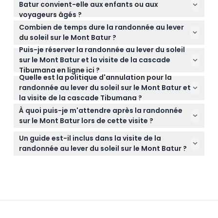
Batur convient-elle aux enfants ou aux
couches car il peut faire froid au sommet. Apportez
voyageurs âgés ?
une lampe de poche ou une lampe frontale pour
Les enfants de moins de 8 ans ne sont pas
naviguer pendant la randonnée avant l'aube et
Combien de temps dure la randonnée au lever
autorisés, et elle n'est pas recommandée pour les
emportez suffisamment d'eau pour rester hydraté.
du soleil sur le Mont Batur ?
personnes de plus de 65 ans, les femmes enceintes
Puis-je réserver la randonnée au lever du soleil
L'ascension prend généralement environ 2 à 2,5
ou toute personne ayant des problèmes
sur le Mont Batur et la visite de la cascade
heures, en commençant entre 3h30 et 4h00 pour
cardiaques, dorsaux ou de mobilité.
Tibumana en ligne ici ?
atteindre le sommet au lever du soleil.
Quelle est la politique d'annulation pour la
Oui, vous pouvez facilement réserver cette visite
randonnée au lever du soleil sur le Mont Batur et
combinée, incluant transferts partagés, petit
la visite de la cascade Tibumana ?
déjeuner et services de guide, directement sur ce
Les billets ne sont ni remboursables ni annulables,
site.
À quoi puis-je m'attendre après la randonnée
alors assurez-vous de choisir soigneusement la
sur le Mont Batur lors de cette visite ?
date et l'heure de votre réservation.
Après la descente du Mont Batur, vous pourrez vous
Un guide est-il inclus dans la visite de la
détendre et nager dans la piscine naturelle de la
randonnée au lever du soleil sur le Mont Batur ?
magnifique cascade Tibumana.
Oui, un guide local expert agréé conduit la
randonnée pour assurer la sécurité et offrir une
excellente expérience sur les sentiers volcaniques.