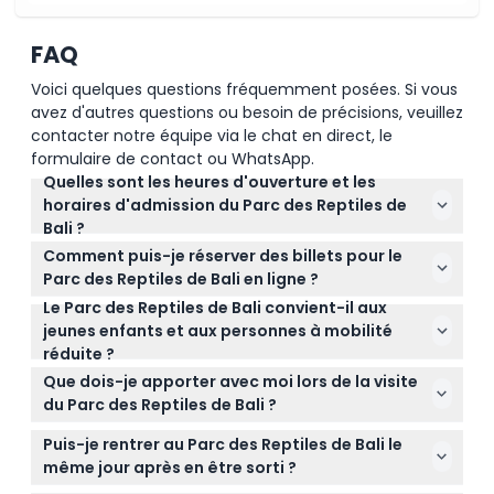
FAQ
Voici quelques questions fréquemment posées. Si vous
avez d'autres questions ou besoin de précisions, veuillez
contacter notre équipe via le chat en direct, le
formulaire de contact ou WhatsApp.
Quelles sont les heures d'ouverture et les
horaires d'admission du Parc des Reptiles de
Bali ?
Le parc est ouvert tous les jours de 9h00 à 17h00,
Comment puis-je réserver des billets pour le
avec la dernière admission à 16h00 (sous réserve
Parc des Reptiles de Bali en ligne ?
de modifications — veuillez confirmer au moment
Le Parc des Reptiles de Bali convient-il aux
Vous pouvez facilement réserver vos billets pour le
de la réservation).
jeunes enfants et aux personnes à mobilité
Parc des Reptiles de Bali ici même sur ce site,
réduite ?
garantissant un accès coupe-file et la date de
Oui ! Les enfants âgés de 0 à 1 an entrent
visite de votre choix.
Que dois-je apporter avec moi lors de la visite
gratuitement, et le parc est accessible aux
du Parc des Reptiles de Bali ?
poussettes et aux fauteuils roulants pour que
Apportez des chaussures confortables et votre
chacun puisse profiter de l'expérience.
Puis-je rentrer au Parc des Reptiles de Bali le
appareil photo pour les opportunités de clichés ;
même jour après en être sorti ?
notez que la nourriture et les boissons extérieures