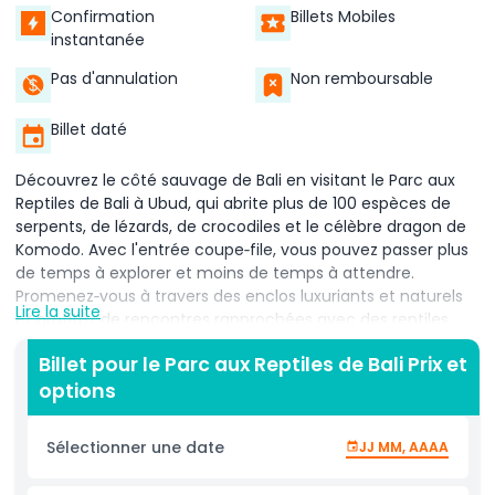
Confirmation
Billets Mobiles
instantanée
Pas d'annulation
Non remboursable
Billet daté
Découvrez le côté sauvage de Bali en visitant le Parc aux
Reptiles de Bali à Ubud, qui abrite plus de 100 espèces de
serpents, de lézards, de crocodiles et le célèbre dragon de
Komodo. Avec l'entrée coupe‑file, vous pouvez passer plus
de temps à explorer et moins de temps à attendre.
Promenez‑vous à travers des enclos luxuriants et naturels
Lire la suite
et profitez de rencontres rapprochées avec des reptiles
venus du monde entier. Assistez à des spectacles
Billet pour le Parc aux Reptiles de Bali Prix et
fascinants animés par des experts, où vous apprendrez à
options
connaître des serpents venimeux comme le cobra royal et
le python réticulé, ainsi que des geckos inoffensifs et des
grenouilles arboricoles. Obtenez des photos mémorables
Sélectionner une date
JJ MM, AAAA
en manipulant en toute sécurité certaines espèces lors de
séances guidées, toutes supervisées par des herpétologues