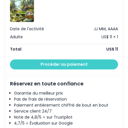
Politique enfant/adulte
Exclus
Date de l'activité
JJ MM, AAAA
Adulte
US$ 11 × 1
Heures d'ouverture
Total
US$ 11
À savoir
Procéder au paiement
Emplacement
Réservez en toute confiance
Comment s'y rendre
Garantie du meilleur prix
Pas de frais de réservation
Paiement entièrement chiffré de bout en bout
Comment échanger
Service client 24/7
Note de 4,8/5 ⭐ sur Trustpilot
4,7/5 ⭐ Évaluation sur Google
Politique d'annulation