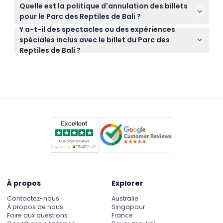
Non, la réadmission n'est pas autorisée une fois que
ne sont pas autorisées, et un espace de stockage
Quelle est la politique d'annulation des billets
vous êtes sorti, alors planifiez votre visite en
est disponible sur place.
pour le Parc des Reptiles de Bali ?
conséquence pour tout profiter en une seule fois.
Y a-t-il des spectacles ou des expériences
Les billets ne sont ni remboursables ni annulables,
spéciales inclus avec le billet du Parc des
veuillez donc bien choisir votre date de visite lors de
Reptiles de Bali ?
la réservation.
Oui, votre billet inclut l'accès à des spectacles de
reptiles animés par des experts, des séances photo
interactives et des visites guidées de conservation
pour enrichir votre visite.
À propos
Explorer
Contactez-nous
Australie
À propos de nous
Singapour
Foire aux questions
France