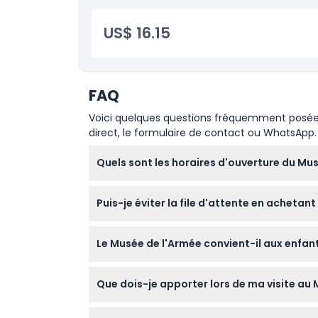
Accès au Musée de l'Ordre de la Libération
Accès aux expositions temporaires
Politique enfant/adulte
Entrée nocturne à tarif réduit, si sélectionn
US$ 16.15
Exclus
FAQ
Heures d'ouverture
Voici quelques questions fréquemment posées. 
direct, le formulaire de contact ou WhatsApp.
À savoir
Quels sont les horaires d'ouverture du Mus
Emplacement
Le Musée de l'Armée est ouvert tous les jour
Puis-je éviter la file d'attente en achetant
fermé le 1er janvier, le 1er mai et le 25 dé
Comment s'y rendre
Oui, en réservant votre billet en ligne via c
Le Musée de l'Armée convient-il aux enfant
rapide.
Comment échanger
Absolument ! Les enfants de 0 à 18 ans et le
Que dois-je apporter lors de ma visite au 
en fait une excellente visite éducative pour l
Politique d'annulation
Apportez uniquement le nécessaire, car les gr