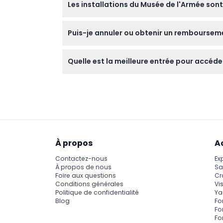
Les installations du Musée de l'Armée sont-
confortables sont conseillées pour explorer
Oui, le Musée de l'Armée est accessible aux f
Puis-je annuler ou obtenir un remboursemen
Les billets achetés pour le Musée de l'Armé
Quelle est la meilleure entrée pour accéde
définitifs avant la réservation.
Accédez au musée au 129 rue de Grenelle de
confirmer au moment de la réservation).
À propos
A
Contactez-nous
Ex
À propos de nous
Sa
Foire aux questions
Cr
Conditions générales
Vis
Politique de confidentialité
Ya
Blog
Fo
Fo
Fo