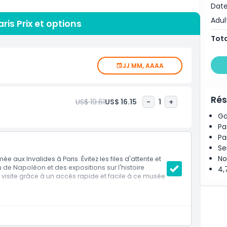
Date
Adul
Armée est le tombeau de Napoléon Bonaparte, le célèbre
ris Prix et options
ent au musée rien que pour voir son magnifique
Tota
 les visiteurs peuvent passer des heures à se promener
salles qui expliquent l'histoire des batailles et des
JJ MM, AAAA
s familles, les étudiants et les touristes qui souhaitent
Rés
US$ 19.61
US$ 16.15
-
1
+
est facile d'accès par les transports en commun et se
Ga
s. Si vous voulez en savoir plus sur les héros français, les
Pa
importants, le Musée de l'Armée est le meilleur musée
Pa
e dans votre programme de voyage à Paris pour une
Se
ble.
No
 aux Invalides à Paris. Évitez les files d'attente et
 de Napoléon et des expositions sur l'histoire
4,
tre visite grâce à un accès rapide et facile à ce musée
on