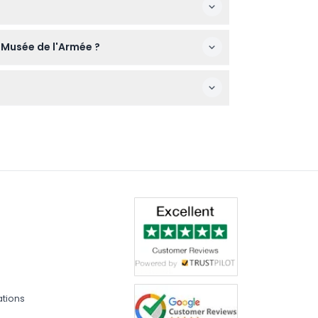
ne visite confortable des expositions.
e Musée de l'Armée ?
illez donc vous assurer que vos plans sont
éserve de modifications — veuillez
ations