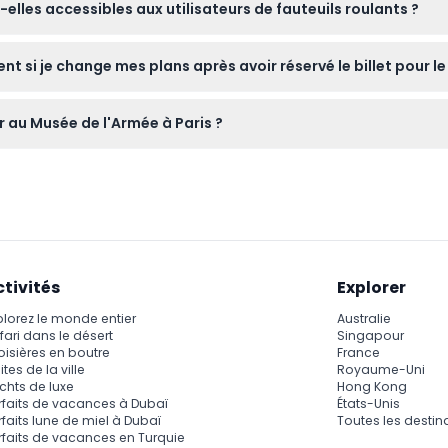
elles accessibles aux utilisateurs de fauteuils roulants ?
 le musée.
auteuils roulants, garantissant aux visiteurs à mobilité réduite u
t si je change mes plans après avoir réservé le billet pour l
e ne sont pas remboursables et ne peuvent pas être annulés, veu
r au Musée de l'Armée à Paris ?
 10h00 à 18h00, ou par la Place Vauban de 14h00 à 18h00 (sous r
ctivités
Explorer
plorez le monde entier
Australie
fari dans le désert
Singapour
oisières en boutre
France
ites de la ville
Royaume-Uni
chts de luxe
Hong Kong
rfaits de vacances à Dubaï
États-Unis
rfaits lune de miel à Dubaï
Toutes les destin
rfaits de vacances en Turquie