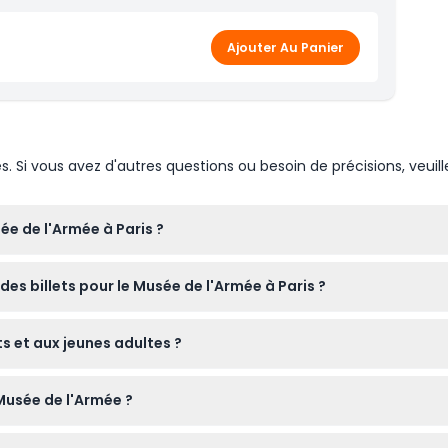
ée (voir informations supplémentaires)
Ajouter Au Panier
Si vous avez d'autres questions ou besoin de précisions, veuill
ée de l'Armée à Paris ?
s de 10h00 à 18h00, avec des horaires prolongés jusqu'à 22h00 l
 des billets pour le Musée de l'Armée à Paris ?
cembre (sous réserve de modifications — veuillez confirmer au mo
e site, vous pouvez bénéficier d'un accès coupe-file au Musée de l
s et aux jeunes adultes ?
s citoyens de l'UE de moins de 26 ans bénéficient d'une entrée g
Musée de l'Armée ?
es familles et les jeunes passionnés d'histoire.
os sacs et valises ne sont pas autorisés à l'intérieur et il n'y 