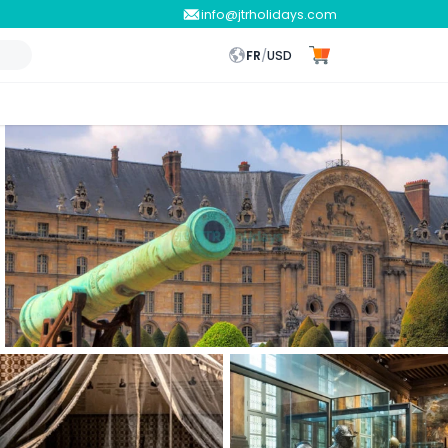
info@jtrholidays.com
FR
/
USD