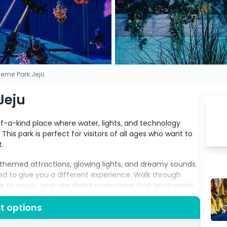
eme Park Jeju
Jeju
of-a-kind place where water, lights, and technology
is park is perfect for visitors of all ages who want to
t.
r-themed attractions, glowing lights, and dreamy sounds.
d to give you a different experience. Walk through
e to music, and see digital projections that bring water
g exciting to see and explore.
t options
water play zones, where kids can splash and have fun in a
ends can enjoy a peaceful walk through glowing water