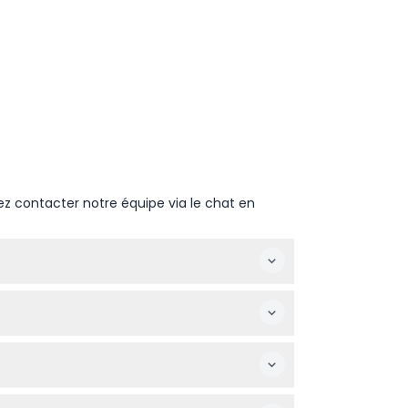
ez contacter notre équipe via le chat en
e de modifications — veuillez confirmer au
ment sur présentation d'une preuve d'âge.
otre date avant de réserver.