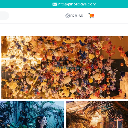
info@jtrholidays.com
FR
/
USD