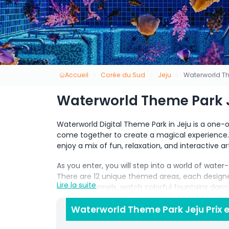
Accueil
Corée du Sud
Jeju
Waterworld Th
Waterworld Theme Park 
Waterworld Digital Theme Park in Jeju is a one-
come together to create a magical experience. Th
enjoy a mix of fun, relaxation, and interactive ar
As you enter, you will step into a world of wate
There are 12 unique themed areas, each designe
Lire la suite
sparkling tunnels, watch colorful fountains danc
to life. Every corner of the park offers somethin
Waterworld Theme Park Jeju Prix e
Families with children will love the interactive 
safe and creative environment. Couples and fri