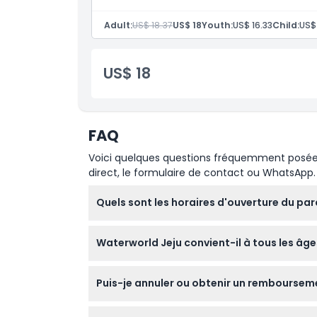
À savoir
Adult:
US$ 18.37
US$ 18
Youth:
US$ 16.33
Child:
US$
Emplacement
US$ 18
Politique d'annulation
FAQ
Voici quelques questions fréquemment posées. 
direct, le formulaire de contact ou WhatsApp.
Quels sont les horaires d'ouverture du pa
Waterworld Jeju est ouvert tous les jours d
Waterworld Jeju convient-il à tous les âge
moment de la réservation).
Oui, Waterworld Jeju accueille les visiteur
Puis-je annuler ou obtenir un rembourseme
Les billets pour Waterworld Jeju ne sont ni 