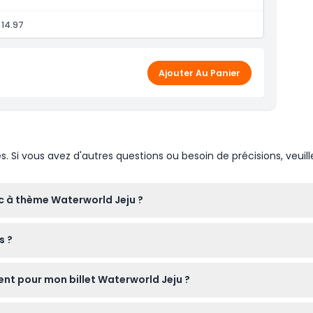
 14.97
Ajouter Au Panier
Si vous avez d'autres questions ou besoin de précisions, veuill
rc à thème Waterworld Jeju ?
e 10h00 à 20h00, avec la dernière admission à 19h00 (sous réserv
s ?
s de tous âges. Les enfants de moins de 36 mois entrent gratuite
nt pour mon billet Waterworld Jeju ?
remboursables ni annulables, alors assurez-vous de bien choisir v