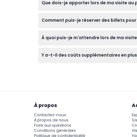
Que dois-je apporter lors de ma visite au
Apportez un maillot de bain, une serviette e
Comment puis-je réserver des billets pour
conseillé d'apporter une protection étanche
Vous pouvez réserver des billets en toute séc
À quoi puis-je m'attendre lors de ma visit
l'heure de votre choix.
Attendez-vous à un mélange unique d'art mé
Y a-t-il des coûts supplémentaires en plus
technologie, lumière et eau pour une expé
Le prix d'entrée comprend l'accès à toutes
souvenirs ne sont pas incluses.
À propos
A
Contactez-nous
Ex
À propos de nous
Sa
Foire aux questions
Cr
Conditions générales
Vis
Politique de confidentialité
Ya