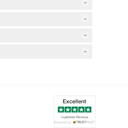
ctivités aquatiques. Il est également
t vérifier la disponibilité pour la date et
arties sur 12 zones thématiques, combinant
ses personnelles comme la nourriture ou les