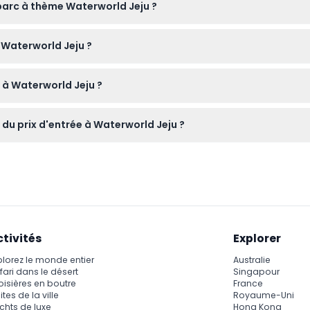
 parc à thème Waterworld Jeju ?
t des vêtements confortables si vous prévoyez de profiter des a
 Waterworld Jeju ?
 pour votre téléphone.
urité et facilement en ligne sur ce site, où vous pouvez égalemen
e à Waterworld Jeju ?
diatique immersif et d'attractions aquatiques interactives rép
 du prix d'entrée à Waterworld Jeju ?
rience magique.
 les expositions médiatiques à thème aquatique, mais les dépen
ctivités
Explorer
plorez le monde entier
Australie
fari dans le désert
Singapour
oisières en boutre
France
ites de la ville
Royaume-Uni
chts de luxe
Hong Kong