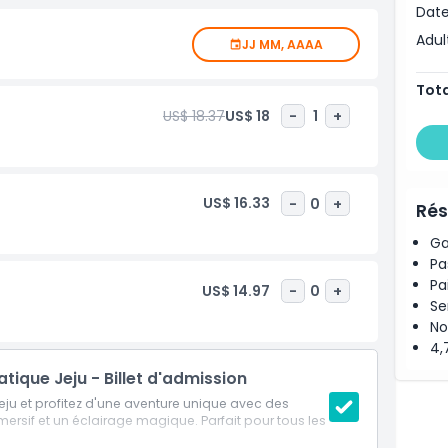
Date
 mix of lights, reflections, and sound makes this a
Adul
JJ MM, AAAA
t a water attraction—it’s an adventure that combines
Tota
 want to relax or experience something new, this park is
US$ 18.37
US$ 18
-
1
+
and step into a world of wonder and imagination!
US$ 16.33
-
0
+
Rés
Ga
Pa
Pa
US$ 14.97
-
0
+
Se
No
4,
que Jeju - Billet d'admission
eju et profitez d'une aventure unique avec des
mmersif et un éclairage magique. Parfait pour tous les