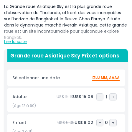
La Grande roue Asiatique Sky est la plus grande roue
d'observation de Thaïlande, offrant des vues incroyables
sur l'horizon de Bangkok et le fleuve Chao Phraya. Située
dans le dynamique marché riverain Asiatique, cette grande
roue est un site incontournable pour quiconque explore
Bangkok.
Lire la suite
La journée, vous pourrez profiter de vues dégagées sur la
ville et le marché animé en contrebas. Le soir, la grande
Grande roue Asiatique Sky Prix et options
roue propose une expérience magique avec des lumières
scintillantes et une ambiance romantique. C'est l'endroit
idéal pour admirer le coucher du soleil ou prendre de
Sélectionner une date
JJ MM, AAAA
superbes photos de la ville.
Que vous soyez en famille, entre amis ou en sortie
Adulte
US$ 15.13
US$ 15.06
-
1
+
romantique, la Grande roue Asiatique Sky promet une
expérience inoubliable. Appréciez la balade paisible au-
(âge 12 à 60)
dessus de la ville tout en profitant des vues splendides.
Cette attraction emblématique est un excellent moyen de
voir Bangkok sous un nouveau jour et de créer des
Enfant
US$ 6.05
US$ 6.02
-
0
+
souvenirs durables !
(âge 3 à 11)