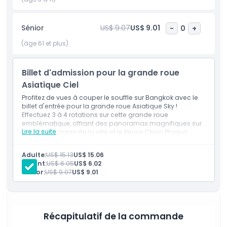
Points forts
Sénior
US$ 9.07
US$ 9.01
-
0
+
(âge 61 et plus)
Inclus
Billet d'admission pour la grande roue
Asiatique Ciel
Politique enfant/adulte
Profitez de vues à couper le souffle sur Bangkok avec le
billet d'entrée pour la grande roue Asiatique Sky !
Exclus
Effectuez 3 à 4 rotations sur cette grande roue
emblématique, offrant des panoramas magnifiques sur
Lire la suite
la ligne d'horizon de la ville et le fleuve Chao Phraya.
Parfait pour les couples, les familles ou les voyageurs en
Heures d'ouverture
solo, cette attraction est un incontournable pour une
Adulte:
US$ 15.13
US$ 15.06
expérience mémorable à Bangkok.
Enfant:
US$ 6.05
US$ 6.02
À savoir
Sénior:
US$ 9.07
US$ 9.01
Emplacement
Récapitulatif de la commande