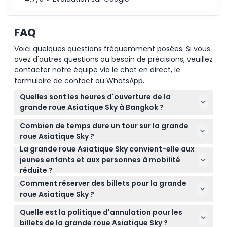
FAQ
Voici quelques questions fréquemment posées. Si vous
avez d'autres questions ou besoin de précisions, veuillez
contacter notre équipe via le chat en direct, le
formulaire de contact ou WhatsApp.
Quelles sont les heures d'ouverture de la
grande roue Asiatique Sky à Bangkok ?
La grande roue Asiatique Sky est ouverte tous les
Combien de temps dure un tour sur la grande
jours de 16h00 à 00h00, ce qui vous laisse
roue Asiatique Sky ?
amplement le temps de profiter des vues
La grande roue Asiatique Sky convient-elle aux
Chaque tour dure environ 15 à 20 minutes, couvrant
imprenables sur la ville en soirée. (sous réserve de
jeunes enfants et aux personnes à mobilité
généralement trois rotations complètes pour vous
modifications — veuillez confirmer au moment de
réduite ?
donner suffisamment de temps pour admirer la
la réservation)
Oui, les enfants de 0 à 2 ans peuvent monter
vue panoramique sur Bangkok et la rivière Chao
Comment réserver des billets pour la grande
gratuitement, et toute personne de 12 ans et plus
Phraya. (sous réserve de modifications — veuillez
roue Asiatique Sky ?
paie le tarif adulte. De plus, l'attraction est
confirmer au moment de la réservation)
Vous pouvez facilement réserver vos billets en ligne
accessible aux poussettes et aux fauteuils roulants,
Quelle est la politique d'annulation pour les
ici même sur ce site pour la date et l'heure de
ce qui facilite l'accès pour tous.
billets de la grande roue Asiatique Sky ?