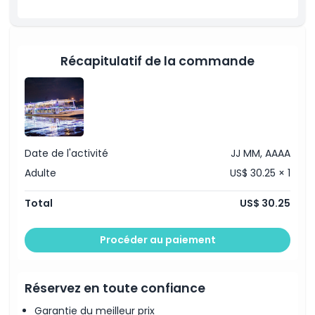
Non adapté pour
Récapitulatif de la commande
Heures d'ouverture
À savoir
Emplacement
Date de l'activité
JJ MM, AAAA
Adulte
US$ 30.25 × 1
Comment s'y rendre
Total
US$ 30.25
Code vestimentaire
Procéder au paiement
Politique d'annulation
Réservez en toute confiance
Garantie du meilleur prix