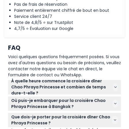
Pas de frais de réservation
Paiement entièrement chiffré de bout en bout
Service client 24/7
Note de 4,8/5 ⭐ sur Trustpilot
4,7/5 ⭐ Évaluation sur Google
FAQ
Voici quelques questions fréquemment posées. Si vous
avez d'autres questions ou besoin de précisions, veuillez
contacter notre équipe via le chat en direct, le
formulaire de contact ou WhatsApp.
À quelle heure commence la croisière dîner
Chao Phraya Princesse et combien de temps
dure-t-elle ?
La croisière embarque généralement entre 18h00
Où puis-je embarquer pour la croisière Chao
et 19h00, avec un départ vers 19h30, et dure environ
Phraya Princesse à Bangkok ?
deux heures, se terminant à 21h30 (horaire soumis
Vous pouvez embarquer depuis plusieurs quais
à changement — veuillez confirmer au moment de
Que dois-je porter pour la croisière dîner Chao
pratiques, notamment le quai River City Bangkok 1,
la réservation).
Phraya Princesse ?
Asiatique Le Front de Rivière, ICONSIAM et Terminal