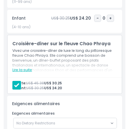
(11-99 ans)
le dîner, profitez de l'animation en direct, notamment de
gracieux spectacles de danse thaïlandaise classique. Les
mouvements élégants des danseurs vous enchanteront.
Enfant
US$ 30.25
US$ 24.20
-
0
+
(4-10 ans)
Cette croisière est une façon idéale de se détendre, de
savourer de bons plats et de s'immerger dans la culture
thaïlandaise. Que vous soyez en famille, entre amis ou en
Croisière-dîner sur le fleuve Chao Phraya
couple, cette nuit inoubliable sur la rivière Chao Phraya sera
Vivez une croisière-dîner de luxe le long du pittoresque
certainement un point fort de votre séjour à Bangkok.
fleuve Chao Phraya. Elle comprend une boisson de
bienvenue, un dîner-buffet proposant des plats
thaïlandais et internationaux, un spectacle de danse
Lire la suite
classique thaïlandaise Khon et des performances d'un
Points forts
groupe en direct.
Adulte:
US$ 45.38
US$ 30.25
Inclus
Enfant:
US$ 30.25
US$ 24.20
Exigences alimentaires
Politique enfant/adulte
Exigences alimentaires
Exclus