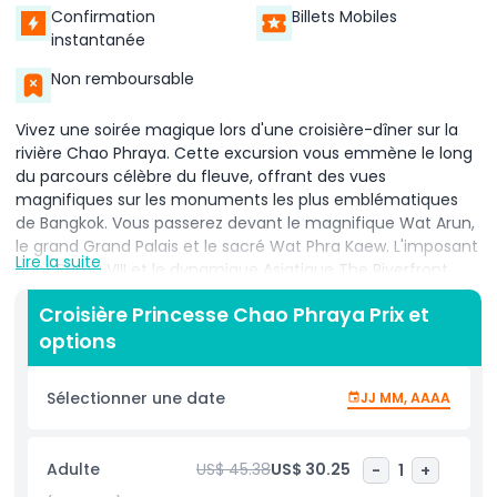
Confirmation
Billets Mobiles
instantanée
Non remboursable
Vivez une soirée magique lors d'une croisière-dîner sur la
rivière Chao Phraya. Cette excursion vous emmène le long
du parcours célèbre du fleuve, offrant des vues
magnifiques sur les monuments les plus emblématiques
de Bangkok. Vous passerez devant le magnifique Wat Arun,
le grand Grand Palais et le sacré Wat Phra Kaew. L'imposant
Lire la suite
pont Rama VIII et le dynamique Asiatique The Riverfront
font également partie du trajet pittoresque.
Croisière Princesse Chao Phraya Prix et
À l'embarquement, vous serez accueilli par un
options
rafraîchissement de bienvenue. Prenez un moment pour
admirer la vue imprenable sur l'horizon étincelant de
Sélectionner une date
JJ MM, AAAA
Bangkok la nuit. L'atmosphère paisible du fleuve contribue à
la beauté de l'expérience.
Adulte
US$ 45.38
US$ 30.25
-
1
+
Ensuite, vous dégusterez un délicieux buffet international
proposant une variété de plats pour tous les goûts. Pendant