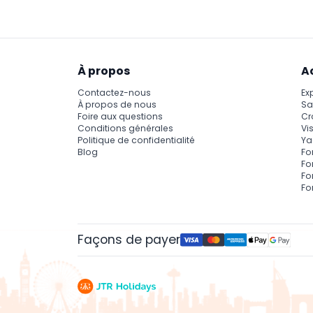
À propos
A
Contactez-nous
Ex
À propos de nous
Sa
Foire aux questions
Cr
Conditions générales
Vis
Politique de confidentialité
Ya
Blog
Fo
Fo
Fo
Fo
Façons de payer