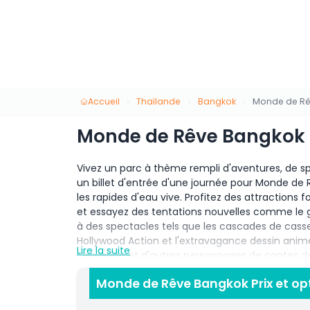
Accueil
Thaïlande
Bangkok
Monde de Rê
Monde de Rêve Bangkok
Vivez un parc à thème rempli d'aventures, de s
un billet d'entrée d'une journée pour Monde de 
les rapides d'eau vive. Profitez des attractions
et essayez des tentations nouvelles comme le gr
à des spectacles tels que les cascades de cass
Hollywood Action et l'extravagance dessin ani
Lire la suite
Cendrillon et d'autres personnages de contes 
comme la tour Eiffel, jouez dans la neige, et fa
Monde de Rêve Bangkok Prix et op
et bien plus vous attend à Monde de Rêve, éga
vous cherchez une pause dans les visites tourist