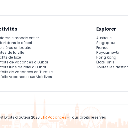
ctivités
Explorer
plorez le monde entier
Australie
fari dans le désert
Singapour
oisières en boutre
France
ites de la ville
Royaume-Uni
chts de luxe
Hong Kong
rfaits de vacances à Dubaï
États-Unis
rfaits lune de miel à Dubaï
Toutes les destin
rfaits de vacances en Turquie
rfaits vacances aux Maldives
© Droits d'auteur 2026
JTR Vacances
- Tous droits réservés