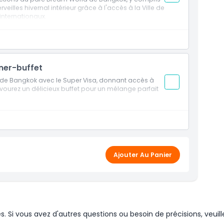
veilles hivernal intérieur grâce à l'accès à la Ville de
internationaux.
ner-buffet
 de Bangkok avec le Super Visa, donnant accès à
avourez un délicieux buffet pour un mélange parfait
Ajouter Au Panier
Si vous avez d'autres questions ou besoin de précisions, veuill