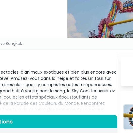
ve Bangkok
pectacles, d'animaux exotiques et bien plus encore avec
Rêve. Amusez-vous dans la neige et faites un tour sur
 foraines classiques, y compris les autos tamponneuses,
and huit à vous glacer le sang, le Sky Coaster. Assistez
e-cou et les effets spéciaux époustouflants de
mé de la Parade des Couleurs du Monde. Rencontrez
de fées favoris, admirez des monuments mondiaux
ites même un tour sur des rapides d'eau vive : tout cela
tions
lement connu comme le Disneyland de Thaïlande. Si
iques, le parc d'attractions Monde de Rêve est l'un des