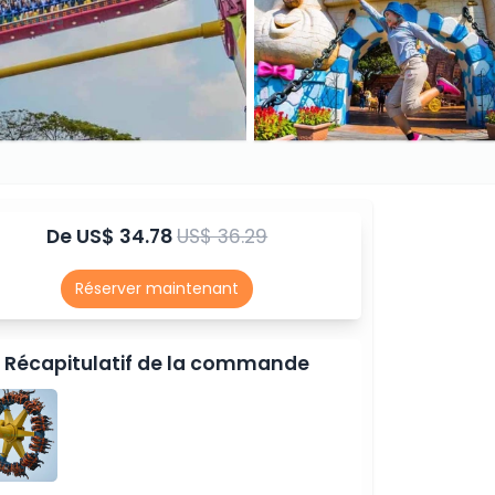
De
US$ 34.78
US$ 36.29
Réserver maintenant
Récapitulatif de la commande