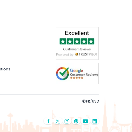
ations
FR
/
USD