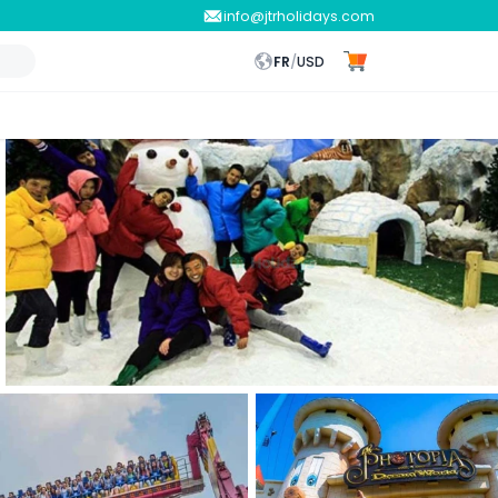
info@jtrholidays.com
FR
/
USD