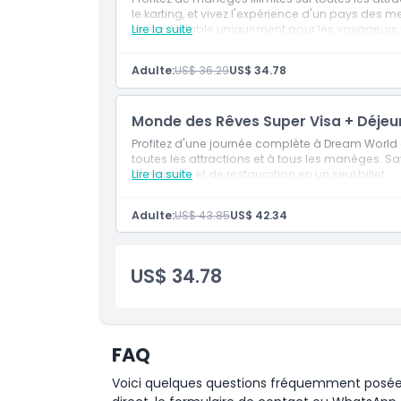
le karting, et vivez l'expérience d'un pays des mer
Neige. Valable uniquement pour les voyageurs 
Lire la suite
Heures d'ouverture
Adulte:
US$ 36.29
US$ 34.78
Emplacement
Monde des Rêves Super Visa + Déjeu
Politique d'annulation
Profitez d'une journée complète à Dream World
toutes les attractions et à tous les manèges. S
d'aventure et de restauration en un seul billet.
Lire la suite
Adulte:
US$ 43.85
US$ 42.34
US$ 34.78
FAQ
Voici quelques questions fréquemment posées. 