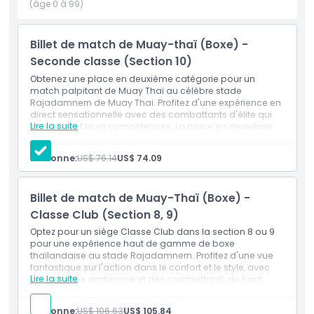
mouvements époustouflants, créant un spectacle
(âge 0 à 99)
palpitant que vous n'oublierez pas. L'atmosphère est
électrique et l'enthousiasme est contagieux alors que la
Billet de match de Muay-thaï (Boxe) -
foule acclame ses combattants préférés.
Seconde classe (Section 10)
Que vous soyez un fan de longue date du Muay Thai ou
Obtenez une place en deuxième catégorie pour un
débutant dans ce sport, le Stade Rajadamnern offre une
match palpitant de Muay Thai au célèbre stade
soirée pleine d'énergie, de passion et de moments
Rajadamnern de Muay Thai. Profitez d'une expérience en
direct sensationnelle avec des combattants d'élite qui
inoubliables. Ne manquez pas votre chance de faire partie
Lire la suite
démontrent leurs compétences. La place en deuxième
de cette expérience incroyable. Réservez vos billets
catégorie offre de superbes vues et une atmosphère
maintenant et préparez-vous à libérer votre guerrier
inoubliable pour une expérience authentique de boxe
Personne:
US$ 76.14
US$ 74.09
intérieur !
thaïlandaise.
Inclusions
Entrée au stade de Muay Thai Rajadamnern
Billet de match de Muay-Thaï (Boxe) -
Points forts
Classe Club (Section 8, 9)
Optez pour un siège Classe Club dans la section 8 ou 9
pour une expérience haut de gamme de boxe
Inclus
thaïlandaise au stade Rajadamnern. Profitez d'une vue
fantastique sur l'action dans le confort et le style, avec
Lire la suite
une superbe ambiance et des combattants de haut
Politique enfant/adulte
niveau. Ce siège exclusif garantit une expérience
inoubliable de boxe thaïlandaise.
Personne:
US$ 106.63
US$ 105.84