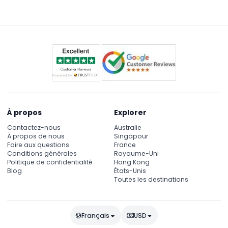
technique et la force, un mélange de tradition et
d’installations modernes du stade, ainsi qu’une
expérience culturelle inoubliable enracinée dans
l’histoire du Muay Thaï.
À propos
Explorer
Contactez-nous
Australie
À propos de nous
Singapour
Foire aux questions
France
Conditions générales
Royaume-Uni
Politique de confidentialité
Hong Kong
Blog
États-Unis
Toutes les destinations
Français
USD