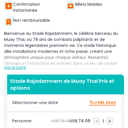
Confirmation
Billets Mobiles
instantanée
Non remboursable
Bienvenue au Stade Rajadamnern, le célèbre berceau du
Muay Thai, où 78 ans de combats palpitants et de
moments légendaires prennent vie. Ce stade historique
allie installations modernes et riche passé, créant une
atmosphère unique pour chaque visiteur. Ressentez
l'énergie et l'excitation en entrant dans ce lieu de classe
Lire la suite
mondiale, où la tradition rencontre l'innovation. Chaque
soirée de combats est une célébration du courage, de la
Stade Rajadamnern de Muay Thai Prix et
discipline et de la technique.
options
Vous ressentirez une poussée d'adrénaline lorsque les
combattants monteront sur le ring, mettant en valeur les
Sélectionner une date
JJ MM, AAAA
techniques puissantes du Muay Thai, également connu
sous le nom d'art des huit membres. Regardez avec
admiration les combattants d'élite asséner des coups de
Personne
US$ 76.14
US$ 74.09
-
1
+
pied fulgurants, des coups de poing puissants et des