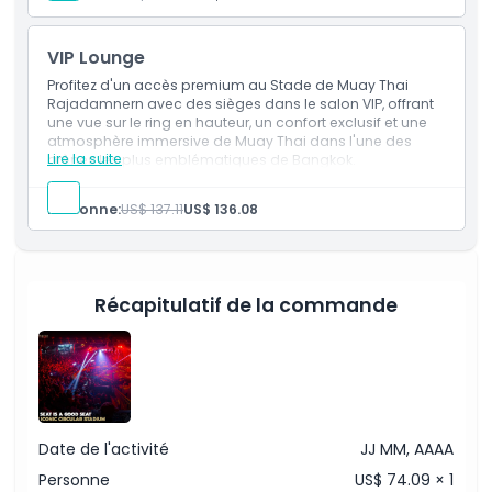
Exclus
VIP Lounge
Heures d'ouverture
Profitez d'un accès premium au Stade de Muay Thai
Rajadamnern avec des sièges dans le salon VIP, offrant
une vue sur le ring en hauteur, un confort exclusif et une
atmosphère immersive de Muay Thai dans l'une des
À savoir
Lire la suite
arènes les plus emblématiques de Bangkok.
Emplacement
Personne:
US$ 137.11
US$ 136.08
Comment échanger
Récapitulatif de la commande
Politique d'annulation
Date de l'activité
JJ MM, AAAA
Personne
US$ 74.09 × 1