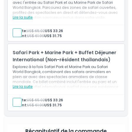
avec l'entrée au Safari Park et au Marine Park de Safari
World Bangkok. Parcourez des zones de safari ouvertes,
profitez des spectacles en direct et détendez-vous avec
Lire la suite
un buffet indien savoureux inclus dans votre visite.
Inclus
Billet d'entrée pour le parc marin
Adulte:
US$ 65.02
US$ 33.26
Déjeuner buffet indien
Enfant:
US$ 61.99
US$ 31.75
Billet d'entrée pour le parc safari
Safari Park + Marine Park + Buffet Déjeuner
International (Non-résident thaïlandais)
Explorez à la fois Safari Park et Marine Park au Safari
World Bangkok, combinant des safaris animaliers en
plein air avec des spectacles animaliers de classe
mondiale. Ce billet combiné inclut l'entrée au parc et un
Lire la suite
déjeuner buffet international, parfait pour une expérience
d'une journée complète.
Inclus
Adulte:
US$ 65.02
US$ 33.26
Billet d'entrée au parc marin
Enfant:
US$ 61.99
US$ 31.75
Déjeuner buffet international
Billet d'entrée au parc safari
Récapitulatif de la commande