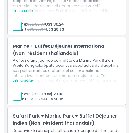
palpitants en voiture, assistez à des spectacles
animaliers captivants et découvrez une variété
Lire la suite
d'expositions marines. Parfait pour les familles et les
amateurs d'aventure, ces deux attractions promettent
une journée inoubliable d'exploration et de
Adulte:
US$ 58.97
US$ 30.24
divertissement.
Enfant:
US$ 55.94
US$ 28.73
Inclus
Billet d'entrée au parc marin
Buffet déjeuner indien (Heure 11h00 - 14h00)
Marine + Buffet Déjeuner International
(Non-résident thaïlandais)
Profitez d'une journée complète au Marine Park, Safari
World Bangkok, réputé pour ses spectacles de dauphins,
ses performances d'otaries et ses expositions
interactives. L'entrée comprend un déjeuner buffet
Lire la suite
international, proposant une grande variété de cuisines
du monde.
Inclus
Adulte:
US$ 58.97
US$ 29.33
Billet d'entrée au parc marin
Enfant:
US$ 55.94
US$ 28.12
Déjeuner buffet international
Safari Park + Marine Park + Buffet Déjeuner
Indien (Non-résident thaïlandais)
Découvrez la principale attraction faunique de Thaïlande