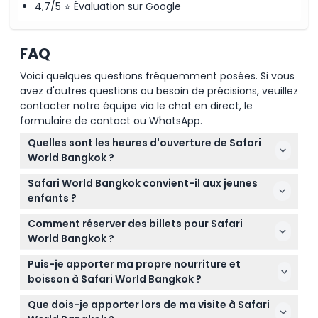
4,7/5 ⭐ Évaluation sur Google
FAQ
Voici quelques questions fréquemment posées. Si vous
avez d'autres questions ou besoin de précisions, veuillez
contacter notre équipe via le chat en direct, le
formulaire de contact ou WhatsApp.
Quelles sont les heures d'ouverture de Safari
World Bangkok ?
Safari World Bangkok est ouvert tous les jours, avec
Safari World Bangkok convient-il aux jeunes
le Safari Parc fonctionnant du mardi au vendredi de
enfants ?
9h00 à 16h30, et le week-end de 9h00 à 17h00
Oui, Safari World Bangkok est idéal pour les enfants
(fermé le lundi) (sous réserve de modifications —
Comment réserver des billets pour Safari
de 2 à 12 ans, et les enfants mesurant moins de 99
veuillez confirmer au moment de la réservation).
World Bangkok ?
cm entrent gratuitement.
Vous pouvez facilement réserver vos billets pour
Puis-je apporter ma propre nourriture et
Safari World Bangkok en ligne ici sur ce site web, en
boisson à Safari World Bangkok ?
choisissant divers forfaits incluant l'admission au
Il est généralement interdit d'apporter nourriture et
Safari Parc et des options supplémentaires.
Que dois-je apporter lors de ma visite à Safari
boissons de l'extérieur dans le parc, mais il existe de