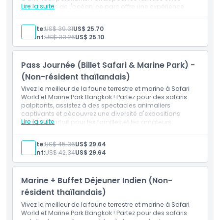
Lire la suite
passionnés de l'océan, ce parc offre une expérience
passionnante et éducative qui captivera les visiteurs de
Inclus
tous âges.
Adulte:
US$ 39.31
US$ 25.70
Inclus
Enfant:
US$ 33.26
US$ 25.10
Billet Parc marin pour les non-ressortissants
Politique enfant/adulte
thaïlandais
Pass Journée (Billet Safari & Marine Park) -
Exclus
(Non-résident thaïlandais)
Vivez le meilleur de la faune terrestre et marine à Safari
World et Marine Park Bangkok ! Partez pour des safaris
Heures d'ouverture
palpitants, assistez à des spectacles animaliers
captivants et découvrez une diversité d'expositions
Lire la suite
marines. Parfait pour les familles et les amateurs
d'aventure, ce double site promet une journée
À savoir
inoubliable d'exploration et de divertissement.
Adulte:
US$ 45.36
US$ 29.64
Inclus
Enfant:
US$ 42.34
US$ 29.64
Pass journalier (billet Safari et Marine Park) - Non-
Politique d'annulation
ressortissants thaïlandais
Marine + Buffet Déjeuner Indien (Non-
résident thaïlandais)
Vivez le meilleur de la faune terrestre et marine à Safari
World et Marine Park Bangkok ! Partez pour des safaris