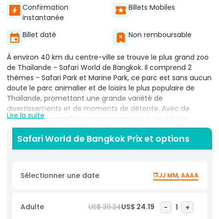
Confirmation
Billets Mobiles
instantanée
Billet daté
Non remboursable
À environ 40 km du centre-ville se trouve le plus grand zoo
de Thaïlande - Safari World de Bangkok. Il comprend 2
thèmes - Safari Park et Marine Park, ce parc est sans aucun
doute le parc animalier et de loisirs le plus populaire de
Thaïlande, promettant une grande variété de
divertissements et de moments de détente. Avec de
Lire la suite
nombreuses activités passionnantes pour les adultes
comme pour les enfants, Safari World de Bangkok est un
Safari World de Bangkok Prix et options
incontournable de toutes les vacances en famille. Avant de
partir pour une journée avec des animaux et des
attractions palpitantes, voici tout ce que vous devez savoir
sur Safari World de Bangkok. C'est l'endroit parfait pour
Sélectionner une date
JJ MM, AAAA
passer une journée de plaisir et d'excitation en famille,
Safari World de Bangkok offre d'innombrables occasions de
découvrir la beauté de la nature et de la faune tout en
Adulte
US$ 30.24
US$ 24.19
-
1
+
s'amusant.