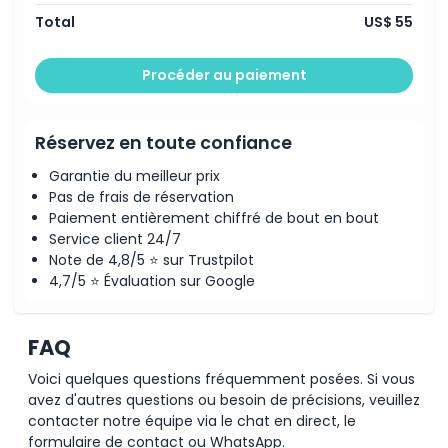
durée de la visite peut varier légèrement en raison des
Total
US$ 55
conditions météorologiques ou des contraintes
opérationnelles.
Retour
Procéder au paiement
Retour : dépôt à l'arrêt n°1 Big Bus Tours du Bayside
Marketplace. Heures de retour : 13:05, 13:35, 18:35, 19:05,
selon votre heure de départ et la durée de la visite. Les
horaires peuvent changer en raison des nécessités
Réservez en toute confiance
opérationnelles ; veuillez confirmer votre heure de retour
sur place.
Garantie du meilleur prix
Pas de frais de réservation
Paiement entièrement chiffré de bout en bout
Service client 24/7
Note de 4,8/5 ⭐ sur Trustpilot
4,7/5 ⭐ Évaluation sur Google
FAQ
Voici quelques questions fréquemment posées. Si vous
avez d'autres questions ou besoin de précisions, veuillez
contacter notre équipe via le chat en direct, le
formulaire de contact ou WhatsApp.