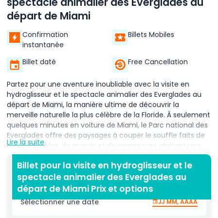
spectacle animalier des Everglades au
départ de Miami
Confirmation
Billets Mobiles
instantanée
Billet daté
Free Cancellation
Partez pour une aventure inoubliable avec la visite en
hydroglisseur et le spectacle animalier des Everglades au
départ de Miami, la manière ultime de découvrir la
merveille naturelle la plus célèbre de la Floride. À seulement
quelques minutes en voiture de Miami, le Parc national des
Everglades offre des paysages à couper le souffle faits de
Lire la suite
zones humides, de marais et de mangroves abritant une
incroyable variété d'animaux. Montez à bord d'un
Billet pour la visite en hydroglisseur et le
hydroglisseur à grande vitesse et glissez sur la « Rivière
spectacle animalier des Everglades au
d'herbe » pendant que votre guide partage des
informations fascinantes sur l'histoire, l'écologie et
départ de Miami Prix et options
l'écosystème unique des Everglades. Ressentez l'adrénaline
Sélectionner une date
JJ MM, AAAA
en explorant cet environnement unique, en repérant des
animaux locaux tels que des alligators, des tortues, des