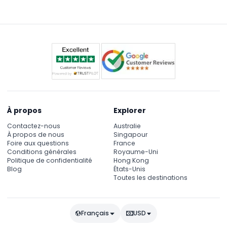
à 30 minutes et la dernière promenade à 17h00
(sous réserve de modifications — veuillez confirmer
au moment de la réservation).
À propos
Explorer
Contactez-nous
Australie
À propos de nous
Singapour
Foire aux questions
France
Conditions générales
Royaume-Uni
Politique de confidentialité
Hong Kong
Blog
États-Unis
Toutes les destinations
Français
USD