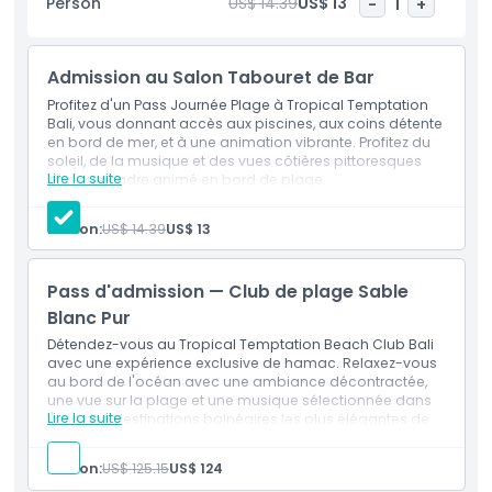
Person
US$ 14.39
US$ 13
-
1
+
romantic day for two, a fun outing with friends, or simply
seeking a slice of paradise during your Bali holiday, this
beach club day pass delivers luxury, comfort, and non stop
Admission au Salon Tabouret de Bar
tropical vibes. Located just minutes from Kuta’s vibrant
shopping and dining districts, Tropical Temptation Beach
Profitez d'un Pass Journée Plage à Tropical Temptation
Club is the go to destination for sunseekers and partygoers
Bali, vous donnant accès aux piscines, aux coins détente
en bord de mer, et à une animation vibrante. Profitez du
alike. Book your TT Beach Club Pass now to guarantee the
soleil, de la musique et des vues côtières pittoresques
best rate and unlock an unforgettable island getaway.
Lire la suite
dans un cadre animé en bord de plage.
Inclusões
Entrée au club
Person:
US$ 14.39
US$ 13
Accès à la piscine
Points forts
Accès à la plage
Pass d'admission — Club de plage Sable
Inclus
Blanc Pur
Détendez-vous au Tropical Temptation Beach Club Bali
avec une expérience exclusive de hamac. Relaxez-vous
Politique enfant/adulte
au bord de l'océan avec une ambiance décontractée,
une vue sur la plage et une musique sélectionnée dans
Lire la suite
l'une des destinations balnéaires les plus élégantes de
Exclus
Bali.
Inclusões
Person:
US$ 125.15
US$ 124
Accès au hamac