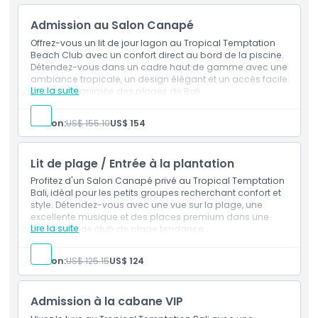
Heures d'ouverture
Entrée au club de plage
Vue sur l'océan
Admission au Salon Canapé
À savoir
Offrez-vous un lit de jour lagon au Tropical Temptation
Beach Club avec un confort direct au bord de la piscine.
Détendez-vous dans un cadre haut de gamme avec une
ambiance tropicale, un design élégant et un accès facile
Emplacement
Lire la suite
à la scène animée des plages de Bali.
Inclusões
Utilisation de la banquette-lit
Code vestimentaire
Person:
US$ 155.10
US$ 154
Accès au lagon
Sièges au bord de la piscine
Lit de plage / Entrée à la plantation
Politique d'annulation
Profitez d'un Salon Canapé privé au Tropical Temptation
Bali, idéal pour les petits groupes recherchant confort et
style. Détendez-vous avec une vue sur la plage, une
excellente musique et des places premium dans une
Lire la suite
ambiance de club de plage tendance.
Inclusões
Canapé
Person:
US$ 125.15
US$ 124
Accès au club
Espace salon
Admission à la cabane VIP