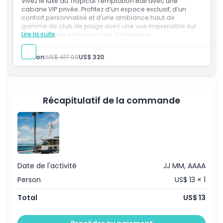
Vivez le luxe au Tropical Temptation Bali avec une
cabane VIP privée. Profitez d’un espace exclusif, d’un
confort personnalisé et d’une ambiance haut de
gamme de club de plage avec une vue imprenable sur
Lire la suite
l’océan et une scène sociale dynamique.
Inclusões
Cabaña VIP
Person:
US$ 417.09
US$ 320
Espace privé
Accès premium
Récapitulatif de la commande
Date de l'activité
JJ MM, AAAA
Person
US$ 13 × 1
Total
US$ 13