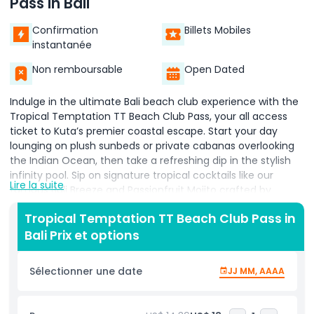
Pass in Bali
Confirmation
Billets Mobiles
instantanée
Non remboursable
Open Dated
Indulge in the ultimate Bali beach club experience with the
Tropical Temptation TT Beach Club Pass, your all access
ticket to Kuta’s premier coastal escape. Start your day
lounging on plush sunbeds or private cabanas overlooking
the Indian Ocean, then take a refreshing dip in the stylish
infinity pool. Sip on signature tropical cocktails like our
Lire la suite
famous Bali Breeze and Passionfruit Mojito crafted by
expert mixologists, and savor light bites from the beach
Tropical Temptation TT Beach Club Pass in
front café.
Bali Prix et options
As the sun sets, the atmosphere transforms with live DJ
sets and themed beach parties that elevate Bali nightlife to
Sélectionner une date
JJ MM, AAAA
new heights. The TT Beach Club Pass also includes towel
service, secure lockers, and VIP priority entry, ensuring a
seamless, hassle free visit. Whether you’re planning a