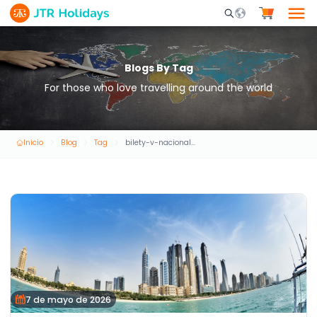
Mobile Search Opene
Blogs By Tag
For those who love travelling around the world
Inicio
Blog
Tag
bilety-v-nacionalnyi-akvarium-abu-dabi
7 de mayo de 2026