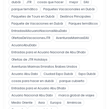
dubái
JTR
cosas que hacer
mejor
EAU
parque temático
Paquetes Vacacionales en Dubái
Paquetes de Tours en Dubái
Destinos Principales
Paquete de Vacaciones en Dubái
Parques temáticos
EntradasAlAcuarioNacionalAbuDabi
OfertasDeVacacionesJTR
AventurasMarinasEAU
AcuarioAbuDabi
Entradas para el Acuario Nacional de Abu Dhabi
Ofertas de JTR Holidays
Aventuras Marinas Emiratos Árabes Unidos
Acuario Abu Dabi
Ciudad Expo Dubái
Expo Dubái
cosas para hacer en dubái
parque cubierto
Entradas para el Acuario Abu Dhabi
Acuario Nacional Abu Dabi
marca global de viajes
Medio Oriente
Asia
Europa
Américas