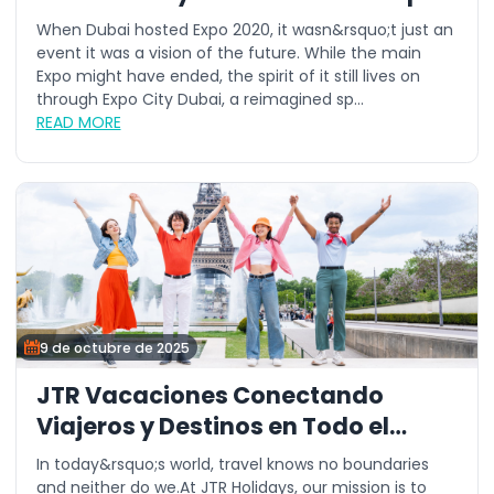
qué este verano es el mejor
When Dubai hosted Expo 2020, it wasn&rsquo;t just an
momento para visitar Expo City
event it was a vision of the future. While the main
Expo might have ended, the spirit of it still lives on
Dubái
through Expo City Dubai, a reimagined sp...
READ MORE
9 de octubre de 2025
JTR Vacaciones Conectando
Viajeros y Destinos en Todo el
Mundo
In today&rsquo;s world, travel knows no boundaries
and neither do we.At JTR Holidays, our mission is to