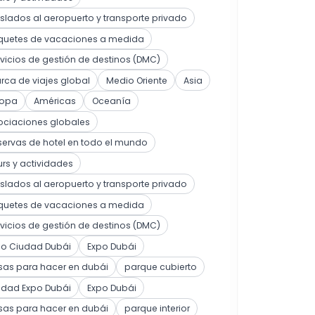
slados al aeropuerto y transporte privado
quetes de vacaciones a medida
vicios de gestión de destinos (DMC)
ca de viajes global
Medio Oriente
Asia
ropa
Américas
Oceanía
ociaciones globales
ervas de hotel en todo el mundo
rs y actividades
slados al aeropuerto y transporte privado
quetes de vacaciones a medida
vicios de gestión de destinos (DMC)
po Ciudad Dubái
Expo Dubái
sas para hacer en dubái
parque cubierto
udad Expo Dubái
Expo Dubái
sas para hacer en dubái
parque interior