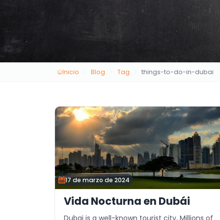
Inicio
Blog
Tag
things-to-do-in-dubai
17 de marzo de 2024
Vida Nocturna en Dubái
Dubai is a well-known tourist city, Millions of