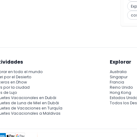
Ex
co
tividades
Explorar
orar en todo el mundo
Australia
ri por el Desierto
Singapur
ceros en Dhow
Francia
s por la ciudad
Reino Unido
s de Lujo
Hong Kong
uetes Vacacionales en Dubái
Estados Unid
etes de Luna de Miel en Dubái
Todos los Des
uetes de Vacaciones en Turquía
uetes Vacacionales a Maldivas