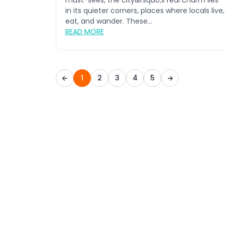
must-sees, the city&rsquo;s real charm lies
in its quieter corners, places where locals live,
eat, and wander. These...
READ MORE
1
2
3
4
5