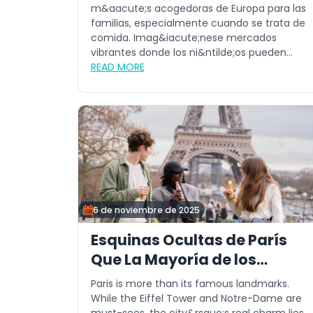
m&aacute;s acogedoras de Europa para las
familias, especialmente cuando se trata de
comida. Imag&iacute;nese mercados
vibrantes donde los ni&ntilde;os pueden
probar ju...
READ MORE
6 de noviembre de 2025
Esquinas Ocultas de París
Que La Mayoría de los
Turistas No Visitan
Paris is more than its famous landmarks.
While the Eiffel Tower and Notre-Dame are