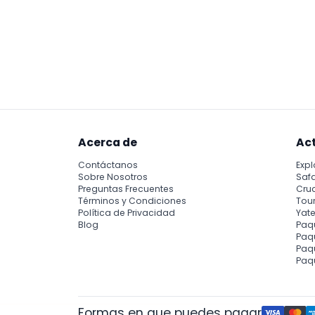
Acerca de
Ac
Contáctanos
Expl
Sobre Nosotros
Safa
Preguntas Frecuentes
Cru
Términos y Condiciones
Tour
Política de Privacidad
Yate
Blog
Paq
Paqu
Paq
Paq
Formas en que puedes pagar