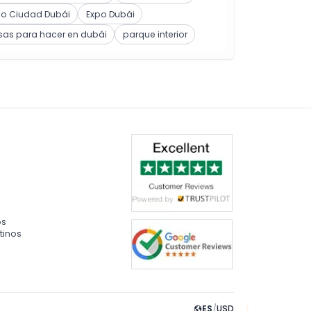
po Ciudad Dubái
Expo Dubái
sas para hacer en dubái
parque interior
os
tinos
ES
/
USD