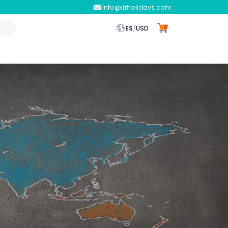
info@jtrholidays.com
ES
/
USD