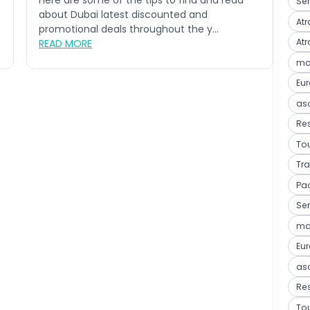
Here are some of the tips to find and read
Ser
about Dubai latest discounted and
Atr
promotional deals throughout the y...
Atr
READ MORE
mar
Eu
as
Res
Tou
Tra
Pa
Ser
mar
Eu
as
Res
Tou