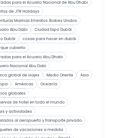
radas para el Acuario Nacional de Abu Dhabi
rtas de JTR Holidays
nturas Marinas Emiratos Árabes Unidos
ario Abu Dabi
Ciudad Expo Dubái
po Dubái
cosas para hacer en dubái
rque cubierto
radas para el Acuario Abu Dhabi
ario Nacional Abu Dabi
ca global de viajes
Medio Oriente
Asia
ropa
Américas
Oceanía
cios globales
ervas de hotel en todo el mundo
rs y actividades
slados al aeropuerto y transporte privado
quetes de vacaciones a medida