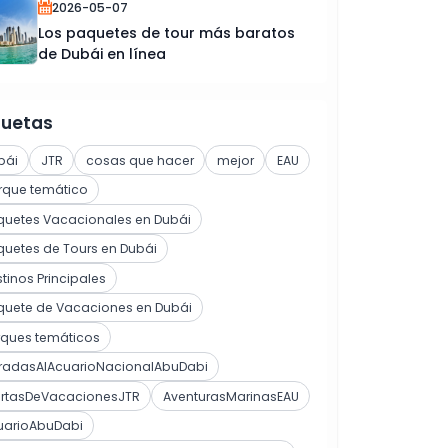
2026-05-07
Los paquetes de tour más baratos
de Dubái en línea
quetas
bái
JTR
cosas que hacer
mejor
EAU
rque temático
quetes Vacacionales en Dubái
uetes de Tours en Dubái
tinos Principales
quete de Vacaciones en Dubái
rques temáticos
tradasAlAcuarioNacionalAbuDabi
ertasDeVacacionesJTR
AventurasMarinasEAU
uarioAbuDabi