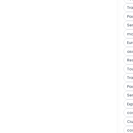
Tra
Pa
Ser
mar
Eu
as
Res
Tou
Tra
Pa
Ser
Ex
co
Ci
co