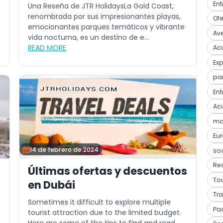
Ent
Una Reseña de JTR HolidaysLa Gold Coast,
renombrada por sus impresionantes playas,
Ofe
emocionantes parques temáticos y vibrante
Ave
vida nocturna, es un destino de e...
READ MORE
Acu
Ex
pa
Ent
Acu
mar
Eu
14 de febrero de 2024
so
Res
Últimas ofertas y descuentos
Tou
en Dubái
Tra
Sometimes it difficult to explore multiple
Pa
tourist attraction due to the limited budget.