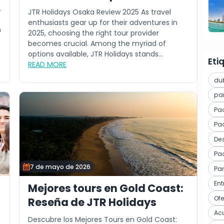
viaje confiable
.
JTR Holidays Osaka Review 2025 As travel
enthusiasts gear up for their adventures in
n
2025, choosing the right tour provider
becomes crucial. Among the myriad of
options available, JTR Holidays stands...
Eti
READ MORE
du
pa
Pa
Paq
Des
Pa
7 de mayo de 2026
Pa
En
Mejores tours en Gold Coast:
Of
Reseña de JTR Holidays
Ac
Descubre los Mejores Tours en Gold Coast: