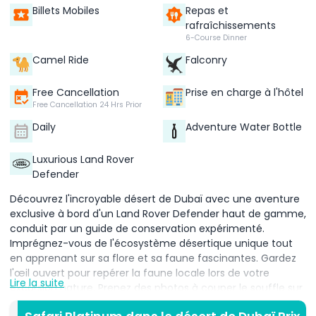
Billets Mobiles
Repas et
rafraîchissements
6-Course Dinner
Camel Ride
Falconry
Free Cancellation
Prise en charge à l'hôtel
Free Cancellation 24 Hrs Prior
Daily
Adventure Water Bottle
Luxurious Land Rover
Defender
Découvrez l'incroyable désert de Dubaï avec une aventure
exclusive à bord d'un Land Rover Defender haut de gamme,
conduit par un guide de conservation expérimenté.
Imprégnez-vous de l'écosystème désertique unique tout
en apprenant sur sa flore et sa faune fascinantes. Gardez
l'œil ouvert pour repérer la faune locale lors de votre
Lire la suite
excursion nature. Prenez des photos à couper le souffle sur
des dunes dorées, dans une paisible forêt d'arbres Ghaf et