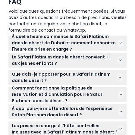
FAQ
Voici quelques questions fréquemment posées. Si vous
avez d'autres questions ou besoin de précisions, veuillez
contacter notre équipe via le chat en direct, le
formulaire de contact ou WhatsApp.
À quelle heure commence le Safari Platinum
dans le désert de Dubaï et comment connaître
l'heure de prise en charge ?
Le safari inclut les prises en charge à l'hôtel entre
Le Safari Platinum dans le désert convient-il
14h00 et 16h30 selon la saison, et l'heure exacte de
aux jeunes enfants ?
prise en charge est confirmée vers midi le jour de
Les enfants âgés de 5 à 11 ans peuvent participer à
votre safari (sous réserve de modifications —
Que dois-je apporter pour le Safari Platinum
tarif enfant, tandis que les enfants de moins de 5
veuillez confirmer lors de la réservation).
dans le désert ?
ans nécessitent la réservation d'une voiture privée
Comment fonctionne la politique de
Il est recommandé de porter des vêtements
pour la sécurité et le confort.
réservation et d'annulation pour le Safari
confortables, une protection solaire et d'apporter
Platinum dans le désert ?
votre appareil photo. Vous recevrez un foulard et
Vous pouvez réserver votre safari en ligne sur ce
une bouteille d'eau en acier inoxydable dans le
À quoi puis-je m'attendre lors de l'expérience
site. Si vous annulez plus de 24 heures à l'avance,
cadre de l'expérience.
Safari Platinum dans le désert ?
vous recevrez un remboursement complet moins
Vous voyagerez dans un Land Rover Defender de
les frais de transfert. Les annulations moins de 24
Les prises en charge à l'hôtel sont-elles
luxe avec un guide professionnel de la
heures à l'avance ou les absences sont facturées
incluses avec le Safari Platinum dans le désert ?