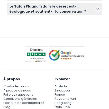
Conservation à travers la Réserve de Conservation
en totalité.
Oui, la prise en charge dans les hôtels de Dubaï est
du Désert de Dubaï, en observant la faune locale et
Le Safari Platinum dans le désert est-il
incluse, généralement dans un Land Rover
en apprenant sur la flore désertique et les efforts
écologique et soutient-il la conservation ?
Defender partagé, avec des options de voiture
de conservation.
Absolument. Une partie des frais du safari est
privée disponibles si réservées.
dédiée aux efforts locaux de conservation, et le
circuit met activement l'accent sur l'éducation des
invités sur l'écosystème du désert.
À propos
Explorer
Contactez-nous
Australie
À propos de nous
Singapour
Foire aux questions
France
Conditions générales
Royaume-Uni
Politique de confidentialité
Hong Kong
Blog
États-Unis