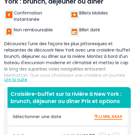
York : brunch, déjeuner ou dîner
Confirmation
Billets Mobiles
instantanée
Non remboursable
Billet daté
Découvrez l'une des façons les plus pittoresques et
relaxantes de découvrir New York avec une croisière-buffet
brunch, déjeuner ou dîner sur la rivière. Montez à bord d'un
bateau d'excursion moderne et climatisé et mettez le cap
le long des superbes voies navigables entourant
Manhattan. Que vous choisissiez une croisière en journée
Lire la suite
ou une traversée romantique en soirée, cette croisière sur
la rivière de New York offre des vues panoramiques sur les
Croisière-buffet sur la rivière à New York :
sites les plus emblématiques de la ville, notamment la
brunch, déjeuner ou dîner Prix et options
Statue de la Liberté, le pont de Brooklyn, l'Empire State
Building et le One World Trade Center. Pendant votre
croisière, dégustez un buffet fraîchement préparé adapté
Sélectionner une date
JJ MM, AAAA
à l'horaire choisi — brunch, déjeuner ou dîner —
comprenant une délicieuse variété de plats de saison, de
desserts et de boissons. Le vaste espace de restauration