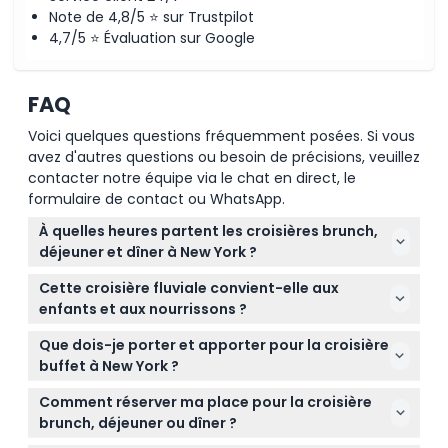
Conditions
Note de 4,8/5 ⭐ sur Trustpilot
4,7/5 ⭐ Évaluation sur Google
Politique d'annulation
FAQ
Voici quelques questions fréquemment posées. Si vous
avez d'autres questions ou besoin de précisions, veuillez
contacter notre équipe via le chat en direct, le
formulaire de contact ou WhatsApp.
À quelles heures partent les croisières brunch,
déjeuner et dîner à New York ?
Les croisières brunch et déjeuner embarquent à
Cette croisière fluviale convient-elle aux
11h30 et naviguent de 12h00 à 14h00. Les croisières
enfants et aux nourrissons ?
dîner embarquent à 18h30 du lundi au samedi
Oui, les nourrissons et enfants doivent être inclus
(croisière de 19h00 à 21h30) et à 17h30 le dimanche
Que dois-je porter et apporter pour la croisière
dans le nombre de passagers. Les enfants de 0 à 3
(croisière de 18h00 à 20h30). Les horaires
buffet à New York ?
ans sont gratuits, tandis que les enfants de 0 à 12
d'embarquement peuvent varier, veuillez vérifier
Une tenue décontractée comme un beau jean,
ans doivent être accompagnés d'un adulte payant.
Comment réserver ma place pour la croisière
votre bon pour les détails exacts (sous réserve de
une robe ou une chemise à boutons est parfaite.
Toute personne de 13 ans et plus est facturée au
brunch, déjeuner ou dîner ?
changement – merci de confirmer au moment de
Pour la sécurité et le confort, des chaussures plates
tarif adulte.