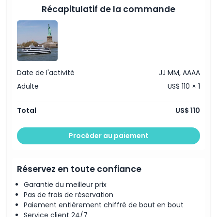
Points forts
Récapitulatif de la commande
Inclus
Politique enfant/adulte
Date de l'activité
JJ MM, AAAA
Adulte
US$ 110 × 1
Exclus
Total
US$ 110
À savoir
Procéder au paiement
Emplacement
Réservez en toute confiance
Comment s'y rendre
Garantie du meilleur prix
Pas de frais de réservation
Code vestimentaire
Paiement entièrement chiffré de bout en bout
Service client 24/7