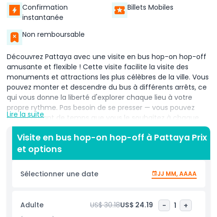
Confirmation
Billets Mobiles
instantanée
Non remboursable
Découvrez Pattaya avec une visite en bus hop-on hop-off
amusante et flexible ! Cette visite facilite la visite des
monuments et attractions les plus célèbres de la ville. Vous
pouvez monter et descendre du bus à différents arrêts, ce
qui vous donne la liberté d'explorer chaque lieu à votre
propre rythme. Pas besoin de se presser — vous pouvez
Lire la suite
passer autant de temps que vous le souhaitez à chaque
endroit avant de remonter dans le prochain bus.
Visite en bus hop-on hop-off à Pattaya Prix
La visite vous emmène dans des lieux populaires comme le
et options
Wat Yansangwararam, un magnifique temple aux environs
paisibles, le temple du Grand Bouddha, connu pour sa
Sélectionner une date
JJ MM, AAAA
statue géante de Bouddha dorée, et le superbe Sanctuaire
de la Vérité, une merveille en bois au bord de la mer. Avec
plusieurs arrêts le long de l'itinéraire, vous aurez l'occasion
Adulte
US$ 30.18
US$ 24.19
-
1
+
de voir le meilleur de Pattaya.