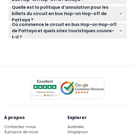
illimités pendant la période choisie.
Quelle est la politique d'annulation pour les
Apportez de la crème solaire, des chaussures
billets du circuit en bus Hop-on Hop-off de
confortables et de l'eau, ainsi que votre
Pattaya ?
confirmation de billet pour monter et descendre
Où commence le circuit en bus Hop-on Hop-off
Les billets ne sont pas remboursables et ne
facilement toute la journée.
de Pattaya et quels sites touristiques couvre-
peuvent pas être annulés, alors assurez-vous de
t-il ?
vos plans avant de réserver.
Le circuit commence au Terminal 21 Pattaya et
couvre des sites majeurs comme l'Hôtel Hard Rock,
la rue Walking Street, et le marché flottant de
Pattaya via deux lignes.
À propos
Explorer
Contactez-nous
Australie
À propos de nous
Singapour