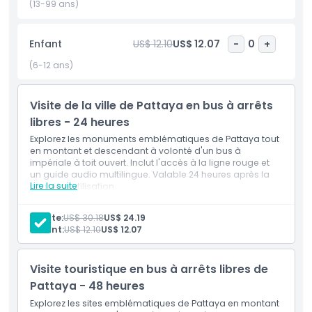
(13-99 ans)
Dans le bus, vous aurez accès à un guide audio disponible
en différentes langues. Ce guide partage des faits et des
histoires intéressants sur la riche histoire, la culture et les
Enfant
US$ 12.10
US$ 12.07
-
0
+
sites célèbres de Pattaya. Les bus confortables rendent
(6-12 ans)
votre trajet fluide et agréable.
Que vous visitiez en famille, entre amis ou seul, cette visite
Visite de la ville de Pattaya en bus à arrêts
en bus hop-on hop-off est un moyen simple et sans stress
libres - 24 heures
de voir les principales attractions de Pattaya. Elle est
Explorez les monuments emblématiques de Pattaya tout
parfaite pour les voyageurs qui souhaitent explorer la ville
en montant et descendant à volonté d'un bus à
de manière détendue et flexible.
impériale à toit ouvert. Inclut l'accès à la ligne rouge et
un guide audio multilingue. Valable 24 heures après la
Lire la suite
première utilisation.
Points forts
Adulte:
US$ 30.18
US$ 24.19
Enfant:
US$ 12.10
US$ 12.07
Inclus
Visite touristique en bus à arrêts libres de
Politique enfant/adulte
Pattaya - 48 heures
Explorez les sites emblématiques de Pattaya en montant