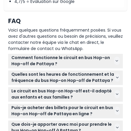
4,7/5 ⭐ Évaluation sur Google
FAQ
Voici quelques questions fréquemment posées. Si vous
avez d'autres questions ou besoin de précisions, veuillez
contacter notre équipe via le chat en direct, le
formulaire de contact ou WhatsApp.
Comment fonctionne le circuit en bus Hop-on
Hop-off de Pattaya ?
Ce circuit vous permet de monter et descendre à
Quelles sont les heures de fonctionnement et la
n'importe quel arrêt désigné le long de deux lignes
fréquence du bus Hop-on Hop-off de Pattaya ?
principales, vous offrant la flexibilité d'explorer les
La ligne Rouge commence à 10h00 et la ligne Bleue
meilleurs endroits de Pattaya à votre propre
Le circuit en bus Hop-on Hop-off est-il adapté
à 11h00, avec un bus toutes les 60 minutes jusqu'à
rythme.
aux enfants et aux familles ?
17h30 (sous réserve de modifications — veuillez
Oui, les enfants de moins de 6 ans voyagent
confirmer lors de la réservation).
Puis-je acheter des billets pour le circuit en bus
gratuitement mais n'ont pas de siège réservé. Le
Hop-on Hop-off de Pattaya en ligne ?
circuit est adapté aux familles et aux voyageurs de
Oui, vous pouvez réserver vos billets en toute
tous âges.
Que dois-je apporter avec moi pour prendre le
sécurité en ligne ici sur ce site web, avec des trajets
bus Hop-on Hop-off à Pattaya ?