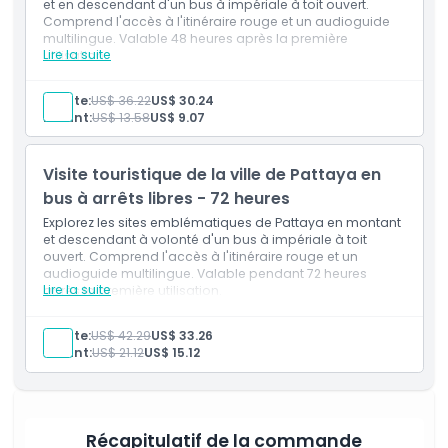
et en descendant d'un bus à impériale à toit ouvert.
Exclus
Comprend l'accès à l'itinéraire rouge et un audioguide
multilingue. Valable 48 heures après la première
Lire la suite
utilisation.
Heures d'ouverture
Adulte:
US$ 36.22
US$ 30.24
Enfant:
US$ 13.58
US$ 9.07
À savoir
Visite touristique de la ville de Pattaya en
Emplacement
bus à arrêts libres - 72 heures
Explorez les sites emblématiques de Pattaya en montant
et descendant à volonté d'un bus à impériale à toit
Comment échanger
ouvert. Comprend l'accès à l'itinéraire rouge et un
audioguide multilingue. Valable pendant 72 heures
Lire la suite
après la première utilisation.
Politique d'annulation
Adulte:
US$ 42.29
US$ 33.26
Enfant:
US$ 21.12
US$ 15.12
Récapitulatif de la commande