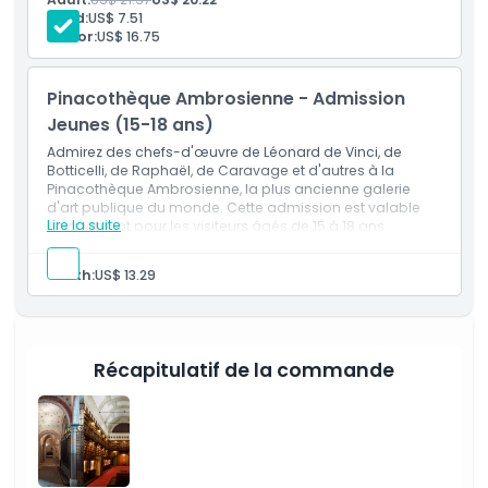
Politique enfant/adulte
Child:
US$ 7.51
Senior:
US$ 16.75
Exclus
Pinacothèque Ambrosienne - Admission
Jeunes (15-18 ans)
Heures d'ouverture
Admirez des chefs-d'œuvre de Léonard de Vinci, de
Botticelli, de Raphaël, de Caravage et d'autres à la
Pinacothèque Ambrosienne, la plus ancienne galerie
À savoir
d'art publique du monde. Cette admission est valable
Lire la suite
uniquement pour les visiteurs âgés de 15 à 18 ans.
Emplacement
Youth:
US$ 13.29
Comment échanger
Récapitulatif de la commande
Politique d'annulation