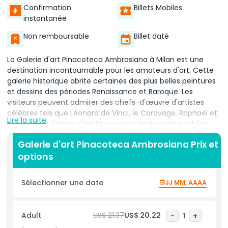
Confirmation
Billets Mobiles
instantanée
Non remboursable
Billet daté
La Galerie d'art Pinacoteca Ambrosiana à Milan est une
destination incontournable pour les amateurs d'art. Cette
galerie historique abrite certaines des plus belles peintures
et dessins des périodes Renaissance et Baroque. Les
visiteurs peuvent admirer des chefs-d'œuvre d'artistes
célèbres tels que Léonard de Vinci, le Caravage, Raphaël et
Lire la suite
Botticelli. La Galerie d'art Pinacoteca Ambrosiana est l'un
des plus anciens musées de Milan, offrant un parcours
Galerie d'art Pinacoteca Ambrosiana Prix et
unique à travers des siècles d'œuvres incroyables. L'un des
options
trésors les plus célèbres de la Galerie d'art Pinacoteca
Ambrosiana est le Codex Atlanticus de Léonard de Vinci,
une collection de ses dessins et écrits. Les passionnés d'art
Sélectionner une date
JJ MM, AAAA
seront également émerveillés par le Panier de fruits du
Caravage et le carton préparatoire de Raphaël pour L'École
d'Athènes. Chaque salle de la galerie est remplie de pièces
Adult
US$ 21.37
US$ 20.22
-
1
+
remarquables qui témoignent du génie artistique du passé.