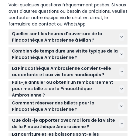
Voici quelques questions fréquemment posées. Si vous
avez d'autres questions ou besoin de précisions, veuillez
contacter notre équipe via le chat en direct, le
formulaire de contact ou WhatsApp.
Quelles sont les heures d'ouverture de la
Pinacothèque Ambrosienne à Milan ?
La galerie est ouverte de 10h00 à 18h00 tous les
Combien de temps dure une visite typique de la
jours sauf le mercredi où elle est fermée. La
Pinacothèque Ambrosienne ?
billetterie ferme à 17h30 (sous réserve de
Une visite complète dure généralement environ 90
modifications — veuillez confirmer au moment de
La Pinacothèque Ambrosienne convient-elle
minutes, vous offrant suffisamment de temps
la réservation).
aux enfants et aux visiteurs handicapés ?
pour admirer des chefs-d'œuvre de Léonard de
Puis-je annuler ou obtenir un remboursement
Les enfants de moins de 6 ans entrent
Vinci, Caravage, Raphaël, Botticelli, et plus encore.
pour mes billets de la Pinacothèque
gratuitement, et la galerie est accessible aux
Ambrosienne ?
fauteuils roulants avec une entrée gratuite pour les
Les billets ne sont ni remboursables ni annulables,
visiteurs handicapés.
Comment réserver des billets pour la
alors assurez-vous de les utiliser à la date et à
Pinacothèque Ambrosienne ?
l'heure réservées.
Vous pouvez facilement réserver vos billets en ligne
Que dois-je apporter avec moi lors de la visite
ici sur ce site. Il vous suffit de sélectionner votre
de la Pinacothèque Ambrosienne ?
date et heure préférées, vérifier la disponibilité, et
La nourriture et les boissons sont-elles
Apportez une confirmation de réservation valide