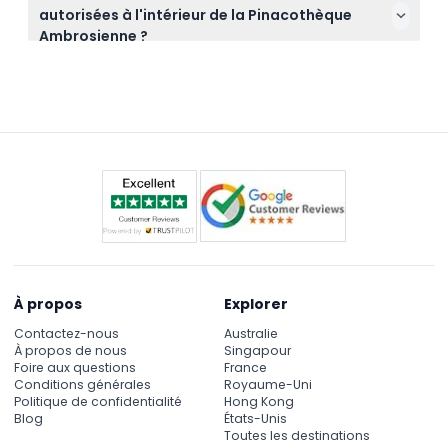
compléter votre réservation.
autorisées à l'intérieur de la Pinacothèque
pour l'entrée ainsi qu'une pièce d'identité avec
Ambrosienne ?
photo si nécessaire. Des chaussures confortables
La nourriture et les boissons ne sont pas incluses et
sont recommandées car vous visiterez la galerie à
généralement interdites à l'intérieur de la galerie, il
pied.
est donc préférable de prendre des
rafraîchissements avant ou après votre visite.
À propos
Explorer
Contactez-nous
Australie
À propos de nous
Singapour
Foire aux questions
France
Conditions générales
Royaume-Uni
Politique de confidentialité
Hong Kong
Blog
États-Unis
Toutes les destinations