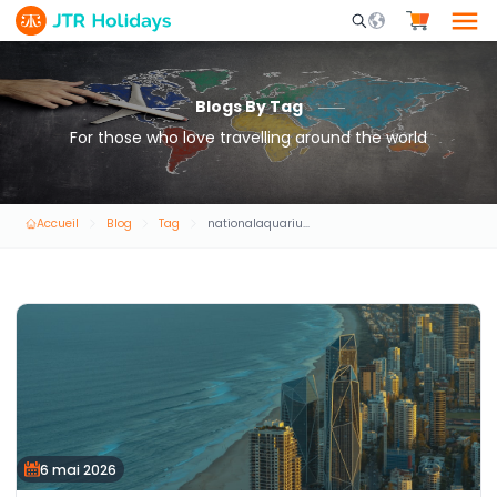
Mobile Search Opene
Blogs By Tag
For those who love travelling around the world
Accueil
Blog
Tag
nationalaquariumabudhabitickets
6 mai 2026